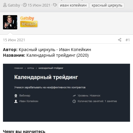
А
Д
Т
Gatsby
15 Июн 2021
иван копейкин
красный циркуль
в
а
е
т
т
г
Gatsby
о
а
и
ВЕЧНЫЙ
р
н
т
а
е
ч
15 Июн 2021
#1
м
а
ы
л
Автор:
Красный циркуль - Иван Копейкин
а
Название:
Календарный трейдинг (2020)
Чему вы научитесь