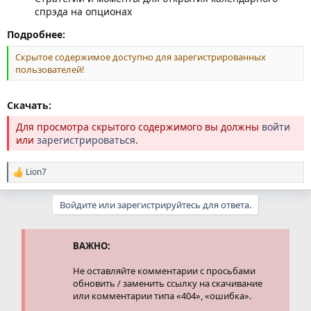
спрэда на опционах
Подробнее:
Скрытое содержимое доступно для зарегистрированных
пользователей!
Скачать:
Для просмотра скрытого содержимого вы должны
войти
или
зарегистрироваться
.
Lion7
Р
е
а
Войдите или зарегистрируйтесь для ответа.
к
ц
и
и
ВАЖНО:
:
Не оставляйте комментарии с просьбами
обновить / заменить ссылку на скачивание
или комментарии типа «404», «ошибка».