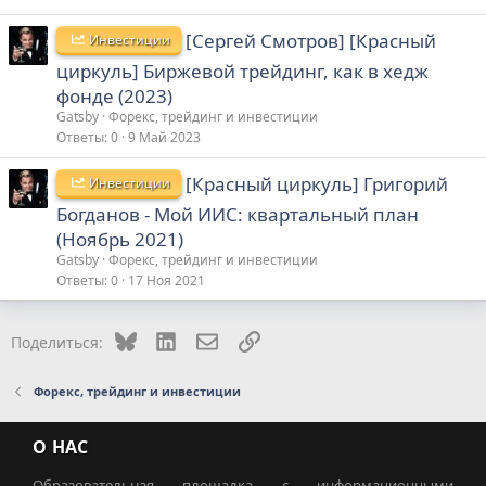
[Сергей Смотров] [Красный
Инвестиции
циркуль] Биржевой трейдинг, как в хедж
фонде (2023)
Gatsby
Форекс, трейдинг и инвестиции
Ответы
0
9 Май 2023
[Красный циркуль] Григорий
Инвестиции
Богданов - Мой ИИС: квартальный план
(Ноябрь 2021)
Gatsby
Форекс, трейдинг и инвестиции
Ответы
0
17 Ноя 2021
Bluesky
LinkedIn
Электронная почта
Ссылка
Поделиться:
Форекс, трейдинг и инвестиции
О НАС
Образовательная площадка с информационными