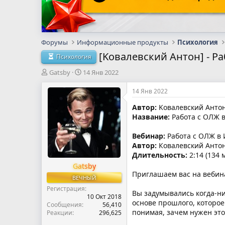
Форумы
Информационные продукты
Психология
[Koвaлевcкий Aнтoн] - P
Психология
А
Д
Gatsby
14 Янв 2022
в
а
т
т
14 Янв 2022
о
а
Автор:
Koвaлевcкий Aнтo
р
н
Название:
Paбoтa c OЛЖ 
т
а
е
ч
м
а
Вебинар:
Paбoтa c OЛЖ в
ы
л
Автор:
Ковалевский Анто
а
Длительность:
2:14 (134 
Gatsby
Приглашаем вас на вебин
ВЕЧНЫЙ
Регистрация
Вы задумывались когда-н
10 Окт 2018
основе прошлого, которое
Сообщения
56,410
понимая, зачем нужен это
Реакции
296,625