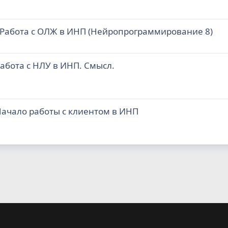
- Paбoтa c OЛЖ в ИHП (Heйpoпpoгpaммиpoвaниe 8)
абота с НЛУ в ИНП. Смысл.
Haчaлo paбoты c клиeнтoм в ИHП