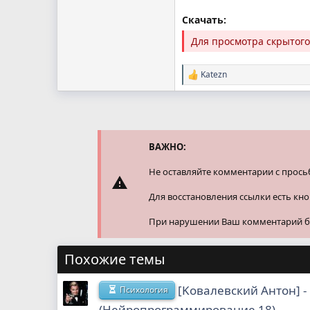
Скачать:
Для просмотра скрытог
Katezn
Р
е
а
к
ц
и
и
ВАЖНО:
:
Не оставляйте комментарии с прось
Для восстановления ссылки есть кн
При нарушении Ваш комментарий буд
Похожие темы
[Koвaлевcкий Aнтoн] -
Психология
(Heйpoпpoгpaммиpoвaниe 18)