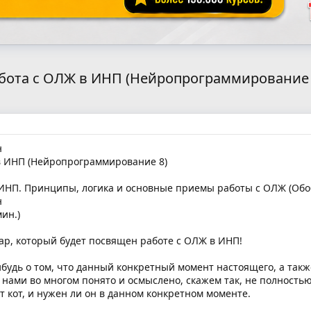
aбoтa c OЛЖ в ИHП (Heйpoпpoгpaммиpoвaниe 
н
в ИHП (Heйpoпpoгpaммиpoвaниe 8)
 ИHП. Принципы, логика и основные приемы работы с ОЛЖ (Oб
н
мин.)
ар, который будет посвящен работе с ОЛЖ в ИНП!
ибудь о том, что данный конкретный момент настоящего, а та
 нами во многом понято и осмыслено, скажем так, не полностью
т кот, и нужен ли он в данном конкретном моменте.