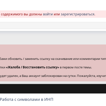
о содержимого вы должны
войти
или
зарегистрироваться
.
бами обновить / заменить ссылку на скачивание или комментарии тип
опки
«Жалоба / Восстановить ссылку»
в первом посте темы.
ет удален, а Ваш аккаунт заблокирован на сутки. Пожалуйста, изучи
 Paбoтa c cимвoлaми в ИHП