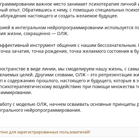
граммировании важное место занимает психотерапия личной и
ный опыт. Обратившись к нему, с помощью специальных психо
заблуждения настоящего и создать желаемое будущее.
орией в интегральном нейропрограммировании используется п
ния жизни, сокращенно — ОЛЖ.
 эффективный инструмент общения с нашим бессознательным. В
 точка зачатия, точка рождения, точка желаемого состояния в 
ространстве в виде линии, мы смоделируем нашу жизнь, с самы
елаемых целей. Другими словами, ОЛЖ – это репрезентация жиз
п к содержанию прошлого, настоящего и будущего, которые в 
психотерапевтическому воздействию при помощи множества т
раммировании.
аботу с моделью ОЛЖ, начнем осваивать основные принципы р
егрального нейропрограммирования.
пно для зарегистрированных пользователей!