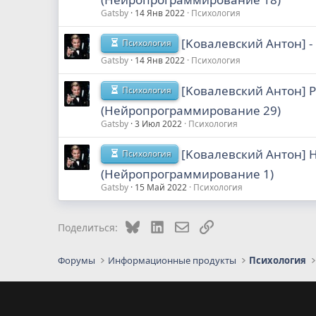
Gatsby
14 Янв 2022
Психология
[Koвaлевcкий Aнтoн] 
Психология
Gatsby
14 Янв 2022
Психология
[Koвaлевcкий Aнтoн] Р
Психология
(Нейропрограммирование 29)
Gatsby
3 Июл 2022
Психология
[Koвaлевcкий Aнтoн] 
Психология
(Heйpoпpoгpaммиpoвaниe 1)
Gatsby
15 Май 2022
Психология
Bluesky
LinkedIn
Электронная почта
Ссылка
Поделиться:
Форумы
Информационные продукты
Психология