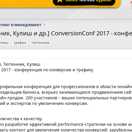
етинг и менеджмент
ник, Кулиш и др.] ConversionConf 2017 - кон
улиш
трафик
тютюнник
и, Тютюнник, Кулиш
 2017 - конференция по конверсии и трафику
опрофильная конференция для профессионалов в области онлай
владельцев бизнеса, всерьез занимающихся продвижением сайт
йн-продаж. 200 участников – ваших потенциальных партнеров 
ий и экспертов по увеличению конверсии.
оличества к качеству.
 по разработке эффективной performance-стратегии на основе 
вать контент для увеличения количества конверсий: зарубежны