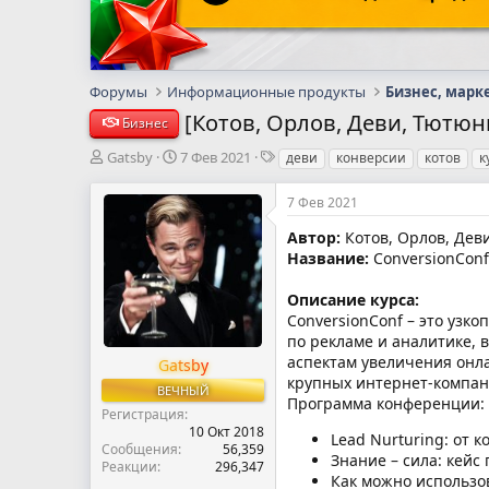
Форумы
Информационные продукты
Бизнес, марк
[Котов, Орлов, Деви, Тютюн
Бизнес
А
Д
Т
Gatsby
7 Фев 2021
деви
конверсии
котов
к
в
а
е
т
т
г
7 Фев 2021
о
а
и
р
н
Автор:
Котов, Орлов, Дев
т
а
Название:
ConversionConf
е
ч
м
а
Описание курса:
ы
л
ConversionConf – это узк
а
по рекламе и аналитике, 
аспектам увеличения онла
Gatsby
крупных интернет-компан
ВЕЧНЫЙ
Программа конференции:
Регистрация
10 Окт 2018
Lead Nurturing: от к
Сообщения
56,359
Знание – сила: кейс
Реакции
296,347
Как можно использо