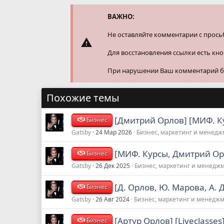
ВАЖНО:
Не оставляйте комментарии с прось
Для восстановления ссылки есть кн
При нарушении Ваш комментарий буд
Похожие темы
[Дмитрий Орлов] [МИФ. Ку
Бизнес
Gatsby
24 Мар 2026
Бизнес, маркетинг и менед
[МИФ. Курсы, Дмитрий Орл
Бизнес
Gatsby
26 Дек 2025
Бизнес, маркетинг и менедж
[Д. Орлов, Ю. Марова, А.
Бизнес
Gatsby
26 Авг 2024
Бизнес, маркетинг и менедж
[Артур Орлов] [Liveclasse
Бизнес