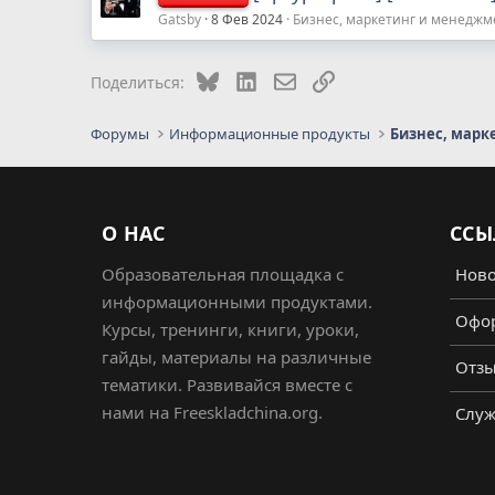
Gatsby
8 Фев 2024
Бизнес, маркетинг и менеджм
Bluesky
LinkedIn
Электронная почта
Ссылка
Поделиться:
Форумы
Информационные продукты
Бизнес, марк
О НАС
ССЫ
Образовательная площадка с
Ново
информационными продуктами.
Офор
Курсы, тренинги, книги, уроки,
гайды, материалы на различные
Отз
тематики. Развивайся вместе с
нами на Freeskladchina.org.
Служ