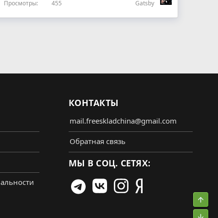
Просмотры
455
Gatsby
КОНТАКТЫ
mail.freeskladchina@gmail.com
Обратная связь
МЫ В СОЦ. СЕТЯХ:
альности
Свер
Сниз