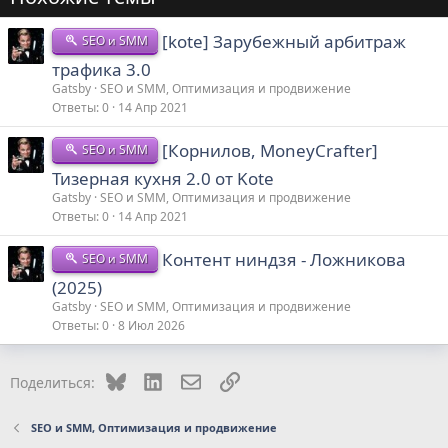
[kote] Зарубежный арбитраж
SEO и SMM
трафика 3.0
Gatsby
SEO и SMM, Оптимизация и продвижение
Ответы
0
14 Апр 2021
[Корнилов, MoneyCrafter]
SEO и SMM
Тизерная кухня 2.0 от Kote
Gatsby
SEO и SMM, Оптимизация и продвижение
Ответы
0
14 Апр 2021
Контент ниндзя - Ложникова
SEO и SMM
(2025)
Gatsby
SEO и SMM, Оптимизация и продвижение
Ответы
0
8 Июл 2026
Bluesky
LinkedIn
Электронная почта
Ссылка
Поделиться:
SEO и SMM, Оптимизация и продвижение