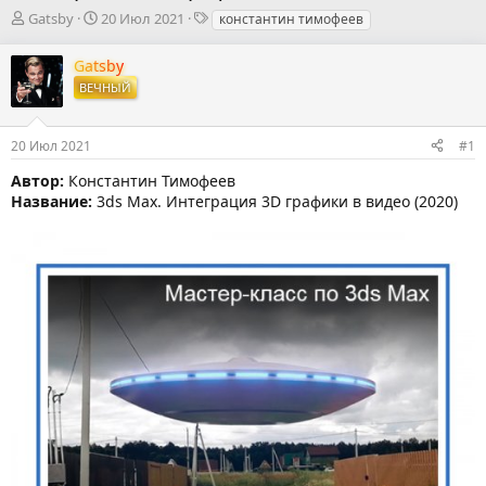
А
Д
Т
Gatsby
20 Июл 2021
константин тимофеев
в
а
е
т
т
г
Gatsby
о
а
и
ВЕЧНЫЙ
р
н
т
а
е
ч
20 Июл 2021
#1
м
а
ы
л
Автор:
Константин Тимофеев
а
Название:
3ds Max. Интеграция 3D графики в видео (2020)