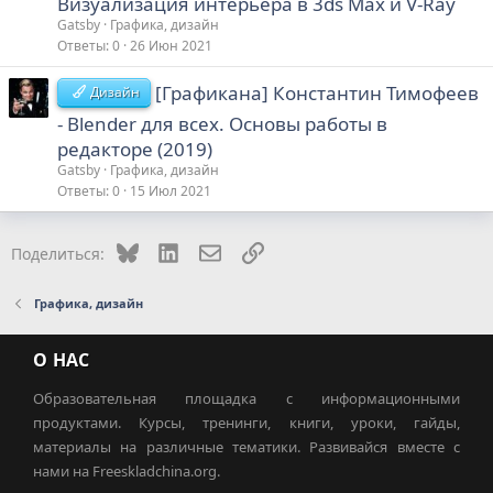
Визуализация интерьера в 3ds Max и V-Ray
Gatsby
Графика, дизайн
Ответы
0
26 Июн 2021
[Графикана] Константин Тимофеев
Дизайн
- Blender для всех. Основы работы в
редакторе (2019)
Gatsby
Графика, дизайн
Ответы
0
15 Июл 2021
Bluesky
LinkedIn
Электронная почта
Ссылка
Поделиться:
Графика, дизайн
О НАС
Образовательная площадка с информационными
продуктами. Курсы, тренинги, книги, уроки, гайды,
материалы на различные тематики. Развивайся вместе с
нами на Freeskladchina.org.