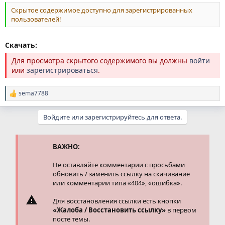
Скрытое содержимое доступно для зарегистрированных
пользователей!
Скачать:
Для просмотра скрытого содержимого вы должны
войти
или
зарегистрироваться
.
sema7788
Р
е
а
Войдите или зарегистрируйтесь для ответа.
к
ц
и
и
ВАЖНО:
:
Не оставляйте комментарии с просьбами
обновить / заменить ссылку на скачивание
или комментарии типа «404», «ошибка».
Для восстановления ссылки есть кнопки
«Жалоба / Восстановить ссылку»
в первом
посте темы.