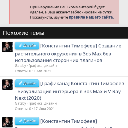
При нарушении Ваш комментарий будет
удален, а Ваш аккаунт заблокирован на сутки.
Пожалуйста, изучите
правила нашего сайта.
Похожие темы
[Константин Тимофеев] Создание
Дизайн
растительного окружения в 3ds Max без
использования сторонних плагинов
Gatsby
Графика, дизайн
Ответы
0
1 Авг 2021
[Графикана] Константин Тимофеев
Дизайн
- Визуализация интерьера в 3ds Max и V-Ray
Next (2020)
Gatsby
Графика, дизайн
Ответы
0
17 Июл 2021
[Константин Тимофеев]
Дизайн