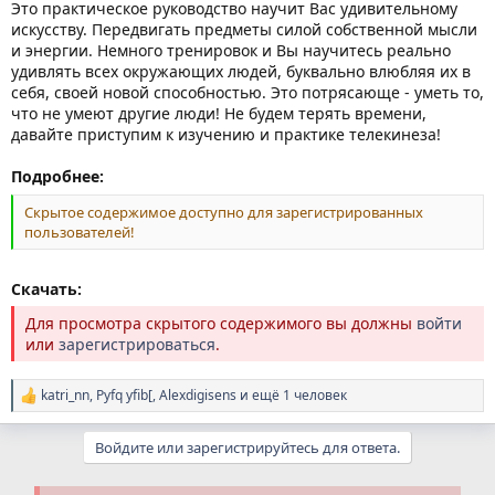
Это практическое руководство научит Вас удивительному
искусству. Передвигать предметы силой собственной мысли
и энергии. Немного тренировок и Вы научитесь реально
удивлять всех окружающих людей, буквально влюбляя их в
себя, своей новой способностью. Это потрясающе - уметь то,
что не умеют другие люди! Не будем терять времени,
давайте приступим к изучению и практике телекинеза!
Подробнее:
Скрытое содержимое доступно для зарегистрированных
пользователей!
Скачать:
Для просмотра скрытого содержимого вы должны
войти
или
зарегистрироваться
.
katri_nn
,
Pyfq yfib[
,
Alexdigisens
и ещё 1 человек
Р
е
а
Войдите или зарегистрируйтесь для ответа.
к
ц
и