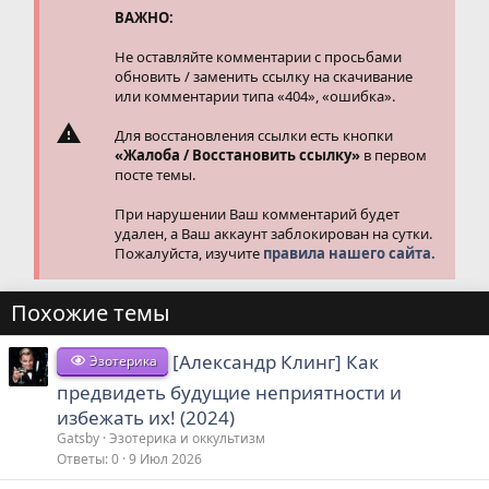
и
ВАЖНО:
:
Не оставляйте комментарии с просьбами
обновить / заменить ссылку на скачивание
или комментарии типа «404», «ошибка».
Для восстановления ссылки есть кнопки
«Жалоба / Восстановить ссылку»
в первом
посте темы.
При нарушении Ваш комментарий будет
удален, а Ваш аккаунт заблокирован на сутки.
Пожалуйста, изучите
правила нашего сайта.
Похожие темы
[Александр Клинг] Как
Эзотерика
предвидеть будущие неприятности и
избежать их! (2024)
Gatsby
Эзотерика и оккультизм
Ответы
0
9 Июл 2026