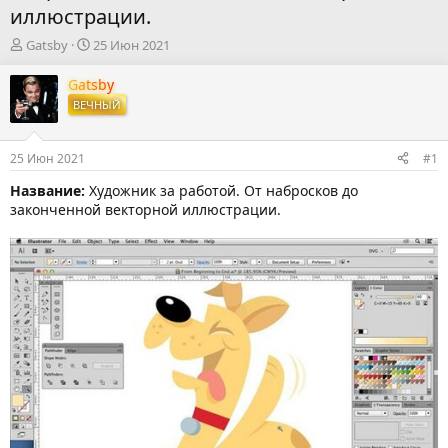
иллюстрации.
А
Д
Gatsby
25 Июн 2021
в
а
т
т
Gatsby
о
а
ВЕЧНЫЙ
р
н
т
а
е
ч
25 Июн 2021
#1
м
а
ы
л
Название:
Художник за работой. От набросков до
а
законченной векторной иллюстрации.