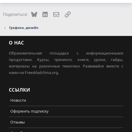
Bluesky
LinkedIn
Электронная почта
Ссылка
Поделиться:
Графика, дизайн
О НАС
Образовательная площадка с информационными
продуктами. Курсы, тренинги, книги, уроки, гайды,
материалы на различные тематики. Развивайся вместе с
нами на Freeskladchina.org.
ССЫЛКИ
Новости
Оформить подписку
Отзывы