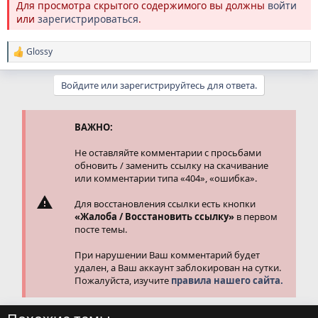
Для просмотра скрытого содержимого вы должны
войти
или
зарегистрироваться
.
Glossy
Р
е
а
Войдите или зарегистрируйтесь для ответа.
к
ц
и
и
ВАЖНО:
:
Не оставляйте комментарии с просьбами
обновить / заменить ссылку на скачивание
или комментарии типа «404», «ошибка».
Для восстановления ссылки есть кнопки
«Жалоба / Восстановить ссылку»
в первом
посте темы.
При нарушении Ваш комментарий будет
удален, а Ваш аккаунт заблокирован на сутки.
Пожалуйста, изучите
правила нашего сайта.