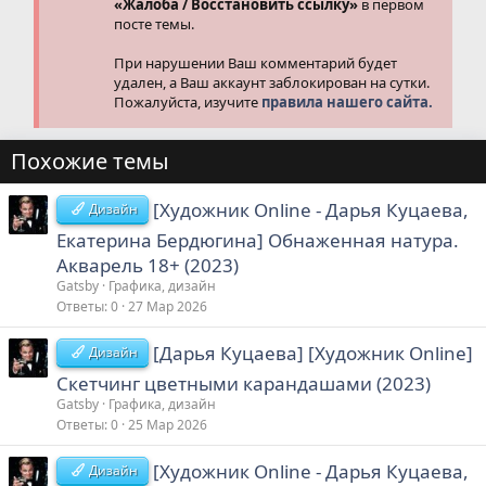
«Жалоба / Восстановить ссылку»
в первом
посте темы.
При нарушении Ваш комментарий будет
удален, а Ваш аккаунт заблокирован на сутки.
Пожалуйста, изучите
правила нашего сайта.
Похожие темы
[Художник Online - Дарья Куцаева,
Дизайн
Екатерина Бердюгина] Обнаженная натура.
Акварель 18+ (2023)
Gatsby
Графика, дизайн
Ответы
0
27 Мар 2026
[Дарья Куцаева] [Художник Online]
Дизайн
Скетчинг цветными карандашами (2023)
Gatsby
Графика, дизайн
Ответы
0
25 Мар 2026
[Художник Online - Дарья Куцаева,
Дизайн