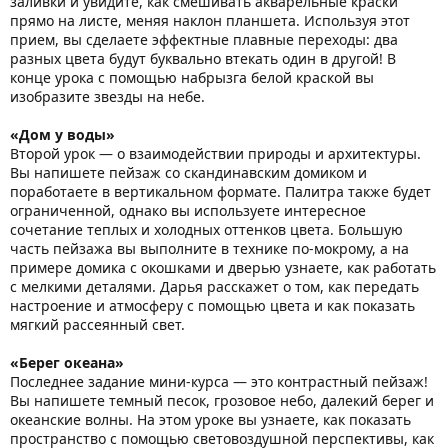
заливки и увидите, как смешивать акварельные краски
прямо на листе, меняя наклон планшета. Используя этот
прием, вы сделаете эффектные плавные переходы: два
разных цвета будут буквально втекать один в другой! В
конце урока с помощью набрызга белой краской вы
изобразите звезды на небе.
«Дом у воды»
Второй урок — о взаимодействии природы и архитектуры.
Вы напишете пейзаж со скандинавским домиком и
поработаете в вертикальном формате. Палитра также будет
ограниченной, однако вы используете интересное
сочетание теплых и холодных оттенков цвета. Большую
часть пейзажа вы выполните в технике по-мокрому, а на
примере домика с окошками и дверью узнаете, как работать
с мелкими деталями. Дарья расскажет о том, как передать
настроение и атмосферу с помощью цвета и как показать
мягкий рассеянный свет.
«Берег океана»
Последнее задание мини-курса — это контрастный пейзаж!
Вы напишете темный песок, грозовое небо, далекий берег и
океанские волны. На этом уроке вы узнаете, как показать
пространство с помощью световоздушной перспективы, как