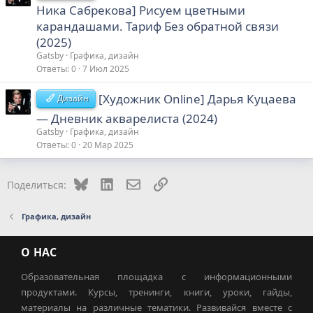
Ника Сабрекова] Рисуем цветными
карандашами. Тариф Без обратной связи
(2025)
Gatsby
Графика, дизайн
Ответы
0
7 Июл 2025
[Художник Online] Дарья Куцаева
Дизайн
― Дневник акварелиста (2024)
Gatsby
Графика, дизайн
Ответы
0
20 Мар 2025
Bluesky
LinkedIn
Электронная почта
Ссылка
Поделиться:
Графика, дизайн
О НАС
Образовательная площадка с информационными
продуктами. Курсы, тренинги, книги, уроки, гайды,
материалы на различные тематики. Развивайся вместе с