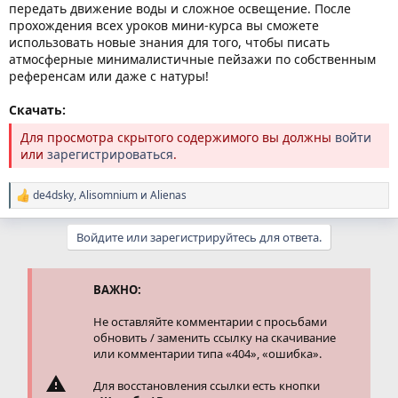
передать движение воды и сложное освещение. После
прохождения всех уроков мини-курса вы сможете
использовать новые знания для того, чтобы писать
атмосферные минималистичные пейзажи по собственным
референсам или даже с натуры!
Скачать:
Для просмотра скрытого содержимого вы должны
войти
или
зарегистрироваться
.
de4dsky
,
Alisomnium
и
Alienas
Р
е
а
Войдите или зарегистрируйтесь для ответа.
к
ц
и
и
ВАЖНО:
:
Не оставляйте комментарии с просьбами
обновить / заменить ссылку на скачивание
или комментарии типа «404», «ошибка».
Для восстановления ссылки есть кнопки