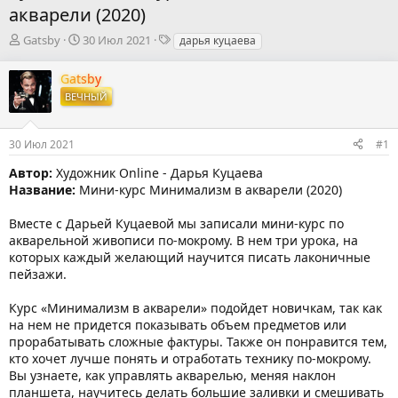
акварели (2020)
А
Д
Т
Gatsby
30 Июл 2021
дарья куцаева
в
а
е
т
т
г
Gatsby
о
а
и
ВЕЧНЫЙ
р
н
т
а
е
ч
30 Июл 2021
#1
м
а
ы
л
Автор:
Художник Online - Дарья Куцаева
а
Название:
Мини-курс Минимализм в акварели (2020)
Вместе с Дарьей Куцаевой мы записали мини-курс по
акварельной живописи по-мокрому. В нем три урока, на
которых каждый желающий научится писать лаконичные
пейзажи.
Курс «Минимализм в акварели» подойдет новичкам, так как
на нем не придется показывать объем предметов или
прорабатывать сложные фактуры. Также он понравится тем,
кто хочет лучше понять и отработать технику по-мокрому.
Вы узнаете, как управлять акварелью, меняя наклон
планшета, научитесь делать большие заливки и смешивать