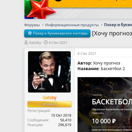
Форумы
Информационные продукты
Покер и букм
[Хочу прогноз
Покер и букмекерские конторы
А
Д
Gatsby
4 Сен 2021
в
а
т
т
4 Сен 2021
о
а
Автор:
Хочу прогноз
р
н
Название:
Баскетбол 2
т
а
е
ч
м
а
ы
л
а
Gatsby
ВЕЧНЫЙ
Регистрация
10 Окт 2018
Сообщения
56,410
Реакции
296,619