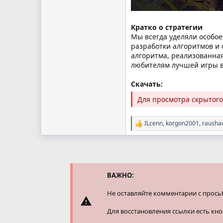
Кратко о стратегии
Мы всегда уделяли особо
разработки алгоритмов и
алгоритма, реализованная
любителям лучшей игры в
Скачать:
Для просмотра скрытог
ILcenn
,
korgon2001
,
rausha
Р
е
а
к
ц
и
и
ВАЖНО:
:
Не оставляйте комментарии с прось
Для восстановления ссылки есть кн