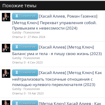
Похожие темы
[Хасай Алиев, Роман Газенко]
Психология
[Метод Ключ] Перехват управления собой.
Привыкаем к невесомости (2024)
Gatsby
Психология
Ответы
0
27 Июн 2024
[Хасай Алиев] [Метод Ключ]
Психология
Баланс ума и тела - я пишу свою жизнь (2023)
Gatsby
Психология
Ответы
0
4 Сен 2023
[Хасай Алиев] [Метод Ключ] Как
Психология
нейтрализовать токсичные отношения с
помощью нулевого переключателя (2023)
Gatsby
Психология
Ответы
0
19 Авг 2023
[Метод Ключ] Хасай Алиев - Как
Психология