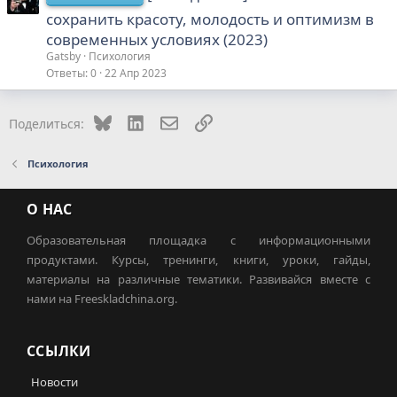
сохранить красоту, молодость и оптимизм в
современных условиях (2023)
Gatsby
Психология
Ответы
0
22 Апр 2023
Bluesky
LinkedIn
Электронная почта
Ссылка
Поделиться:
Психология
О НАС
Образовательная площадка с информационными
продуктами. Курсы, тренинги, книги, уроки, гайды,
материалы на различные тематики. Развивайся вместе с
нами на Freeskladchina.org.
ССЫЛКИ
Новости