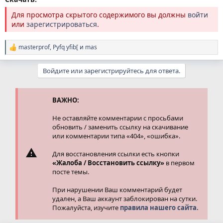
Для просмотра скрытого содержимого вы должны
войти
или
зарегистрироваться
.
masterprof
,
Pyfq yfib[
и
mas
Р
е
а
Войдите или зарегистрируйтесь для ответа.
к
ц
и
и
ВАЖНО:
:
Не оставляйте комментарии с просьбами
обновить / заменить ссылку на скачивание
или комментарии типа «404», «ошибка».
Для восстановления ссылки есть кнопки
«Жалоба / Восстановить ссылку»
в первом
посте темы.
При нарушении Ваш комментарий будет
удален, а Ваш аккаунт заблокирован на сутки.
Пожалуйста, изучите
правила нашего сайта.