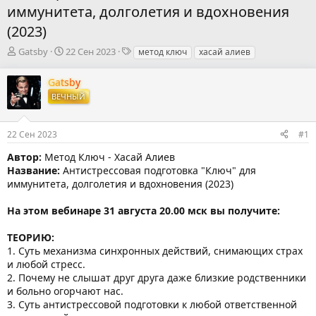
иммунитета, долголетия и вдохновения
(2023)
А
Д
Т
Gatsby
22 Сен 2023
метод ключ
хасай алиев
в
а
е
т
т
г
Gatsby
о
а
и
ВЕЧНЫЙ
р
н
т
а
е
ч
22 Сен 2023
#1
м
а
ы
л
Автор:
Метод Ключ - Хасай Алиев
а
Название:
Антистрессовая подготовка "Ключ" для
иммунитета, долголетия и вдохновения (2023)
На этом вебинаре 31 августа 20.00 мск вы получите:
ТЕОРИЮ:
1. Суть механизма синхронных действий, снимающих страх
и любой стресс.
2. Почему не слышат друг друга даже близкие родственники
и больно огорчают нас.
3. Суть антистрессовой подготовки к любой ответственной