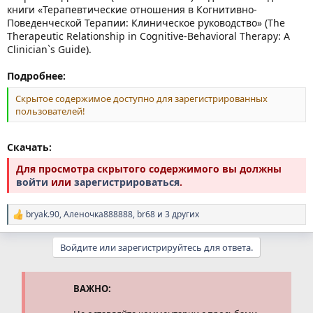
книги «Терапевтические отношения в Когнитивно-
Поведенческой Терапии: Клиническое руководство» (The
Therapeutic Relationship in Cognitive-Behavioral Therapy: A
Clinician`s Guide).
Подробнее:
Скрытое содержимое доступно для зарегистрированных
пользователей!
Скачать:
Для просмотра скрытого содержимого вы должны
войти
или
зарегистрироваться
.
bryak.90
,
Аленочка888888
,
br68
и 3 других
Р
е
а
Войдите или зарегистрируйтесь для ответа.
к
ц
и
и
ВАЖНО:
: