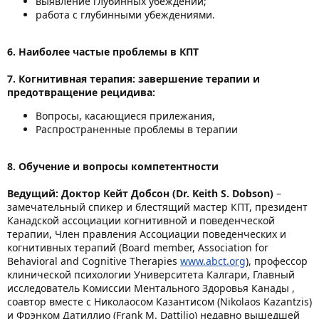
выявление глубинных убеждений;
работа с глубинными убеждениями.
6. Наиболее частые проблемы в КПТ
7. Когнитивная терапия: завершение терапии и
предотвращение рецидива:
Вопросы, касающиеся прилежания,
Распространенные проблемы в терапии
8. Обучение и вопросы компетентности
Ведущий: Доктор Кейт Добсон (Dr. Keith S. Dobson)
–
замечательный спикер и блестящий мастер КПТ, президент
Канадской ассоциации когнитивной и поведенческой
терапии, Член правления Ассоциации поведенческих и
когнитивных терапий (Board member, Association for
Behavioral and Cognitive Therapies
www.abct.org
), профессор
клинической психологии Университета Калгари, Главный
исследователь Комиссии Ментального Здоровья Канады ,
соавтор вместе с Николаосом Казантисом (Nikolaos Kazantzis)
и Фрэнком Датиллио (Frank M. Dattilio) недавно вышедшей