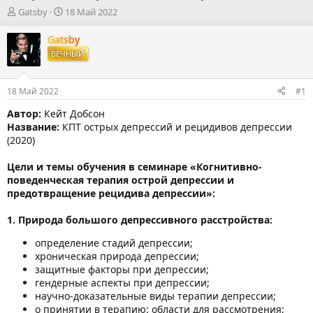
А
Д
Gatsby
18 Май 2022
в
а
т
т
Gatsby
о
а
ВЕЧНЫЙ
р
н
т
а
е
ч
18 Май 2022
#1
м
а
ы
л
Автор:
Кейт Добсон
а
Название:
КПТ острых депрессий и рецидивов депрессии
(2020)
Цели и темы обучения в семинаре «Когнитивно-
поведенческая терапия острой депрессии и
предотвращение рецидива депрессии»:
1. Природа большого депрессивного расстройства:
определение стадий депрессии;
хроническая природа депрессии;
защитные факторы при депрессии;
гендерные аспекты при депрессии;
научно-доказательные виды терапии депрессии;
о принятии в терапию: области для рассмотрения;