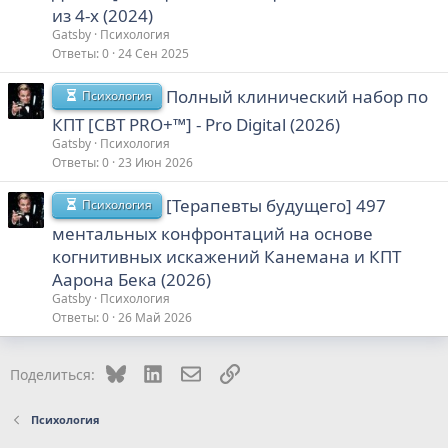
из 4-х (2024)
Gatsby
Психология
Ответы
0
24 Сен 2025
Полный клинический набор по
Психология
КПТ [CBT PRO+™] - Pro Digital (2026)
Gatsby
Психология
Ответы
0
23 Июн 2026
[Терапевты будущего] 497
Психология
ментальных конфронтаций на основе
когнитивных искажений Канемана и КПТ
Аарона Бека (2026)
Gatsby
Психология
Ответы
0
26 Май 2026
Bluesky
LinkedIn
Электронная почта
Ссылка
Поделиться:
Психология