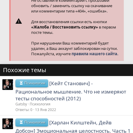
Не оставляйте комментарии с просьбами
обновить / заменить ссылку на скачивание
или комментарии типа «404», «ошибка».
Для восстановления ссылки есть кнопки
«Жалоба / Восстановить ссылку»
в первом
посте темы.
При нарушении Ваш комментарий будет
удален, а Ваш аккаунт заблокирован на сутки.
Пожалуйста, изучите
правила нашего сайта.
Похожие темы
[Кейт Станович] -
Психология
Рациональное мышление. Что не измеряют
тесты способностей (2012)
Gatsby
Психология
Ответы
0
13 Янв 2022
[Харлан Килштейн, Дейв
Психология
Добсон] Эмоциональная целостность. Часть 1