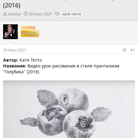
(2016)
А
Д
Т
Gatsby
29 Июн 2021
катя тетто
в
а
е
т
т
г
Gatsby
о
а
и
ВЕЧНЫЙ
р
н
т
а
е
ч
29 Июн 2021
#1
м
а
ы
л
Автор:
Катя Тетто
а
Название:
Видео урок рисования в стиле пуантилизм
"Голубика" (2016)