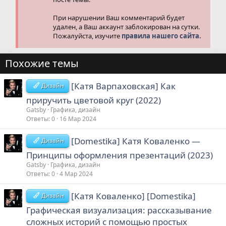
При нарушении Ваш комментарий будет
удален, а Ваш аккаунт заблокирован на сутки.
Пожалуйста, изучите
правила нашего сайта.
Похожие темы
[Катя Варпаховская] Как
Дизайн
приручить цветовой круг (2022)
Gatsby
Графика, дизайн
Ответы
0
16 Мар 2024
[Domestika] Катя Коваленко ―
Дизайн
Принципы оформления презентаций (2023)
Gatsby
Графика, дизайн
Ответы
0
4 Мар 2024
[Катя Коваленко] [Domestika]
Дизайн
Графическая визуализация: рассказывание
сложных историй с помощью простых