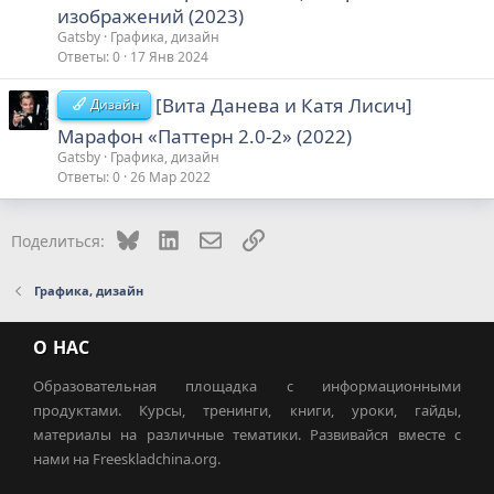
изображений (2023)
Gatsby
Графика, дизайн
Ответы
0
17 Янв 2024
[Вита Данева и Катя Лисич]
Дизайн
Марафон «Паттерн 2.0-2» (2022)
Gatsby
Графика, дизайн
Ответы
0
26 Мар 2022
Bluesky
LinkedIn
Электронная почта
Ссылка
Поделиться:
Графика, дизайн
О НАС
Образовательная площадка с информационными
продуктами. Курсы, тренинги, книги, уроки, гайды,
материалы на различные тематики. Развивайся вместе с
нами на Freeskladchina.org.