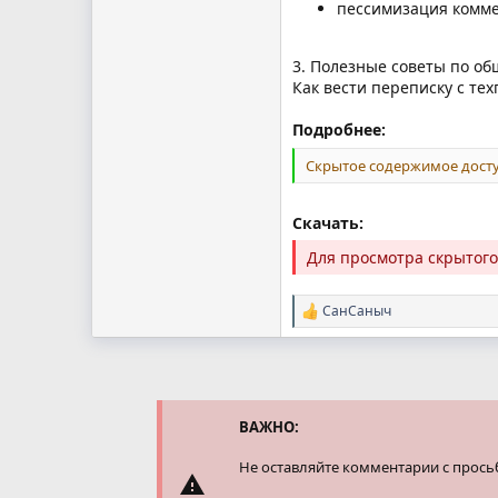
пессимизация комме
3. Полезные советы по о
Как вести переписку с те
Подробнее:
Скрытое содержимое досту
Скачать:
Для просмотра скрытог
СанСаныч
Р
е
а
к
ц
и
и
ВАЖНО:
:
Не оставляйте комментарии с прось