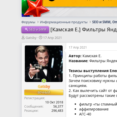
Форумы
Информационные продукты
SEO и SMM, О
[Камская Е.] Фильтры Янд
SEO и SMM
А
Д
Gatsby
17 Апр 2021
в
а
т
т
17 Апр 2021
о
а
Автор:
Камская Е.
р
н
Название:
Фильтры Яндекс
т
а
е
ч
м
а
Тезисы выступления Еле
ы
л
1. Принципы работы фильт
а
Зачем поисковику нужны 
санкциям.
Gatsby
2. Как вылечить сайт от 
ВЕЧНЫЙ
Будут рассмотрены такие 
Регистрация
10 Окт 2018
фильтр «ты спамный
Сообщения
56,377
аффилирование
Реакции
296,483
АГС-40