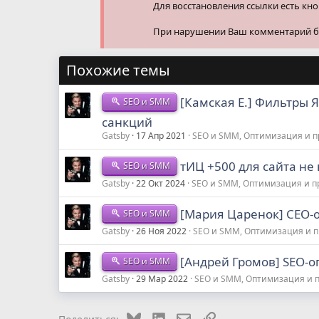
Для восстановления ссылки есть кн
При нарушении Ваш комментарий буд
Похожие темы
[Камская Е.] Фильтры 
SEO и SMM
санкций
Gatsby
17 Апр 2021
SEO и SMM, Оптимизация и 
тИЦ +500 для сайта не 
SEO и SMM
Gatsby
22 Окт 2024
SEO и SMM, Оптимизация и 
[Мария Царенок] СЕО-о
SEO и SMM
Gatsby
26 Ноя 2022
SEO и SMM, Оптимизация и 
[Андрей Громов] SEO-о
SEO и SMM
Gatsby
29 Мар 2022
SEO и SMM, Оптимизация и 
Bluesky
LinkedIn
Электронная почта
Ссылка