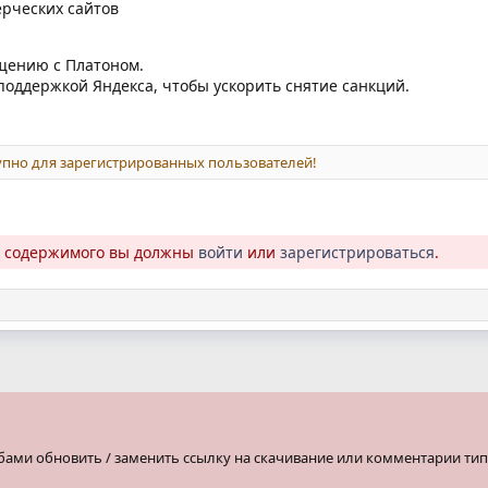
рческих сайтов
бщению с Платоном.
хподдержкой Яндекса, чтобы ускорить снятие санкций.
пно для зарегистрированных пользователей!
о содержимого вы должны
войти
или
зарегистрироваться
.
бами обновить / заменить ссылку на скачивание или комментарии тип