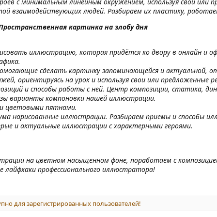
роев с минимальным линейным окружением, используя свой или п
ппой взаимодействующих людей. Разбираем их пластику, работае
Пространственная картинка на злобу дня
рисовать иллюстрацию, которая придётся ко двору в онлайн и о
афика.
помогающие сделать картинку запоминающейся и актуальной, о
ажей, ориентируясь на урок и используя свои или предложенные р
озиций и способы работы с ней. Центр композиции, статика, ди
кизы варианты компоновки нашей иллюстрации.
и цветовыми пятнами.
ума нарисованные иллюстрации. Разбираем приемы и способы ил
трые и актуальные иллюстрации с характерными героями.
трации на цветном насыщенном фоне, поработаем с композицией и
е лайфхаки профессионального иллюстратора!
пно для зарегистрированных пользователей!