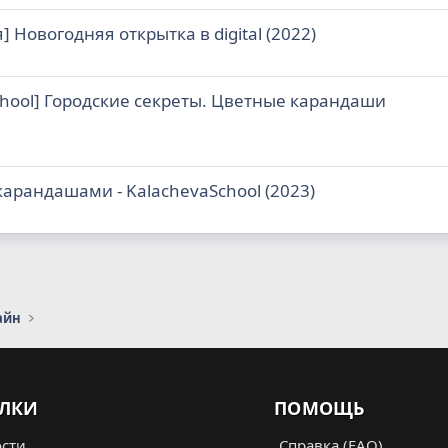
я] Новогодняя открытка в digital (2022)
school] Городские секреты. Цветные карандаши
рандашами - KalachevaSchool (2023)
айн
ЛКИ
ПОМОЩЬ
сти
Справка (FAQ)