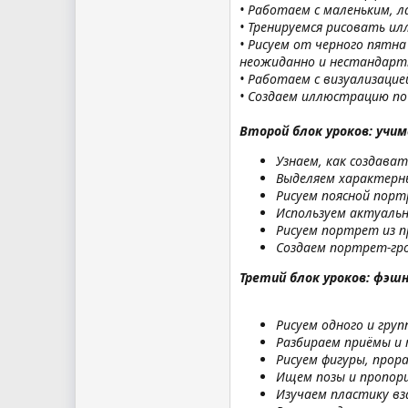
• Работаем с маленьким,
• Тренируемся рисовать и
• Рисуем от черного пятн
неожиданно и нестандарт
• Работаем с визуализаци
• Создаем иллюстрацию по
Второй блок уроков: учи
Узнаем, как создав
Выделяем характерн
Рисуем поясной портр
Используем актуальн
Рисуем портрет из п
Создаем портрет-гро
Третий блок уроков: фэш
Рисуем одного и гру
Разбираем приёмы и 
Рисуем фигуры, прор
Ищем позы и пропор
Изучаем пластику вз