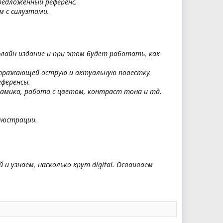
редложенный референс.
м с силуэтами.
флайн издание и при этом будет работать, как
тражающей острую и актуальную повестку.
еференсы.
намика, работа с цветом, контраст тона и тд.
люстрации.
 узнаём, насколько крут digital. Осваиваем