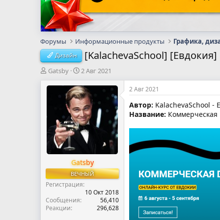
Форумы
Информационные продукты
Графика, диз
[KalachevaSchool] [Евдокия
Дизайн
А
Д
Gatsby
2 Авг 2021
в
а
т
т
2 Авг 2021
о
а
Автор:
KalachevaSchool - 
р
н
Название:
Коммерческая D
т
а
е
ч
м
а
ы
л
а
Gatsby
ВЕЧНЫЙ
Регистрация
10 Окт 2018
Сообщения
56,410
Реакции
296,628