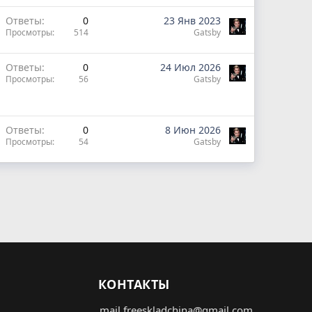
Ответы
0
23 Янв 2023
Просмотры
514
Gatsby
Ответы
0
24 Июл 2026
Просмотры
56
Gatsby
Ответы
0
8 Июн 2026
Просмотры
54
Gatsby
КОНТАКТЫ
mail.freeskladchina@gmail.com