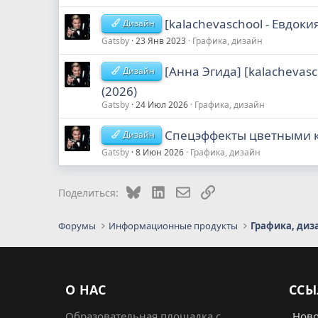
[kalachevaschool - Евдоки
Дизайн
Gatsby
23 Янв 2023
Графика, дизайн
[Анна Эгида] [kalacheva
Дизайн
(2026)
Gatsby
24 Июл 2026
Графика, дизайн
Спецэффекты цветными ка
Дизайн
Gatsby
8 Июн 2026
Графика, дизайн
Bluesky
LinkedIn
Электронная почта
Ссылка
Поделиться:
Форумы
Информационные продукты
Графика, диз
О НАС
ССЫ
Образовательная площадка с
Ново