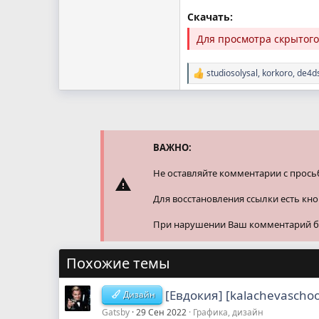
Скачать:
Для просмотра скрытог
studiosolysal
,
korkoro
,
de4d
Р
е
а
к
ц
и
и
ВАЖНО:
:
Не оставляйте комментарии с прось
Для восстановления ссылки есть кн
При нарушении Ваш комментарий буд
Похожие темы
[Евдокия] [kalachevascho
Дизайн
Gatsby
29 Сен 2022
Графика, дизайн