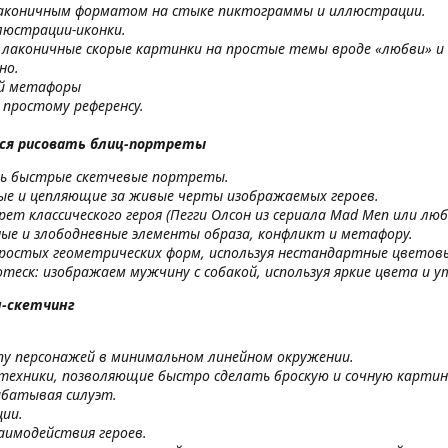
 лаконичным форматом на стыке пиктограммы и иллюстрации.
ллюстрации-иконки.
а лаконичные скорые картинки на простые темы вроде «любви» и
но.
ей метафоры
 простому референсу.
мся рисовать блиц-портреты
ать быстрые скетчевые портреты.
ые и цепляющие за живые черты изображаемых героев.
ет классического героя (Пегги Олсон из сериала Mad Men или лю
ые и злободневные элементы образа, конфликт и метафору.
ростых геометрических форм, используя нестандартные цветов
теск: изображаем мужчину с собакой, используя яркие цвета и у
н-скетчинг
ппу персонажей в минимальном линейном окружении.
техники, позволяющие быстро сделать броскую и сочную картин
абатывая силуэт.
ции.
аимодействия героев.