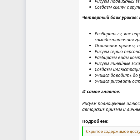
Рисуем подвижных ге
Создаем скетч с гру
Четвертый блок уроков: 
Разбираться, как на
самодостаточная гр
Осваиваем приёмы, 
Рисуем серию персон
Разбираем виды комп
Рисуем линейные эс
Создаем иллюстраци
Учимся доводить до 
Учимся рисовать ос
И самое главное:
Рисуем полноценные иллюс
авторские приемы и личны
Подробнее:
Скрытое содержимое досту