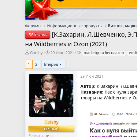
Форумы
Информационные продукты
Бизнес, марк
[К.Захарин, Л.Шевченко, Э.
Бизнес
на Wildberries и Ozon (2021)
А
Д
Т
Gatsby
29 Июн 2021
marketguru бесплатно
wild
в
а
е
т
т
г
1
2
Вперёд
о
а
и
р
н
29 Июн 2021
т
а
е
ч
Автор:
К.Захарин, Л.Шевче
м
а
Название:
Как с нуля зара
ы
л
товары на Wildberries и O
а
Gatsby
ВЕЧНЫЙ
Регистрация