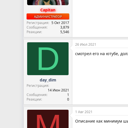
Capitan
АДМИНИСТРАТОР
Регистрация
5 Окт 2017
Сообщения
3,879
Реакции
5,546
D
26 Июл 2021
смотрел его на ютубе, до
day_dim
Регистрация
14 Июн 2021
Сообщения
1
Реакции
0
M
1 Авг 2021
Описание как минимум ши