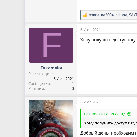
bondarna2004
,
ellibria
,
SAVI
Р
е
а
F
6 Июл 2021
к
ц
Хочу получить доступ к ку
и
и
:
Fakamaka
Регистрация
6 Июл 2021
Сообщения
1
Реакции
0
6 Июл 2021
Fakamaka написал(а):
Хочу получить доступ к ку
Добрый день, необходим 