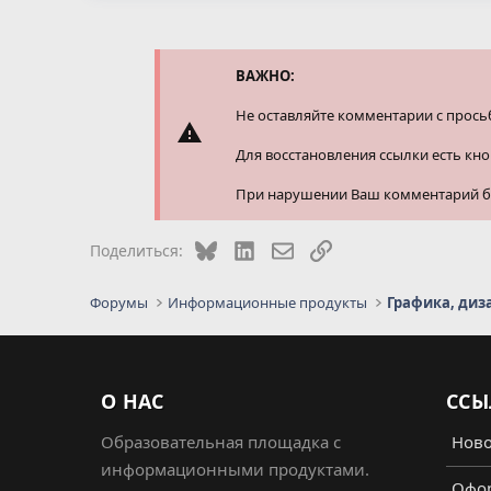
а
к
ц
и
и
ВАЖНО:
:
Не оставляйте комментарии с прось
Для восстановления ссылки есть кн
При нарушении Ваш комментарий буд
Bluesky
LinkedIn
Электронная почта
Ссылка
Поделиться:
Форумы
Информационные продукты
Графика, диз
О НАС
ССЫ
Образовательная площадка с
Ново
информационными продуктами.
Офор