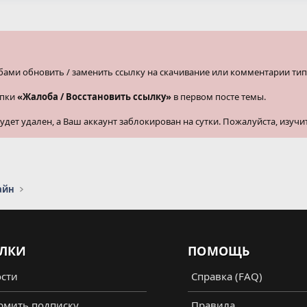
бами обновить / заменить ссылку на скачивание или комментарии тип
опки
«Жалоба / Восстановить ссылку»
в первом посте темы.
ет удален, а Ваш аккаунт заблокирован на сутки. Пожалуйста, изучи
айн
ЛКИ
ПОМОЩЬ
сти
Справка (FAQ)
мить подписку
Правила