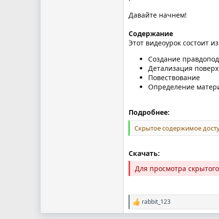
Давайте начнем!
Содержание
Этот видеоурок состоит и
Создание правдопод
Детализация поверх
Повествование
Определение матер
Подробнее:
Скрытое содержимое досту
Скачать:
Для просмотра скрытог
rabbit_123
Р
е