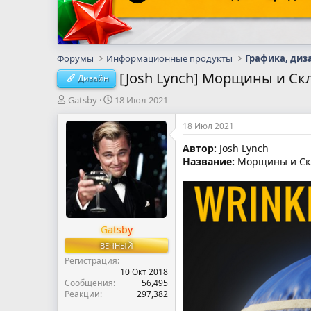
Форумы
Информационные продукты
Графика, диз
[Josh Lynch] Морщины и Скла
Дизайн
А
Д
Gatsby
18 Июл 2021
в
а
т
т
18 Июл 2021
о
а
Автор:
Josh Lynch
р
н
Название:
Морщины и Склад
т
а
е
ч
м
а
ы
л
а
Gatsby
ВЕЧНЫЙ
Регистрация
10 Окт 2018
Сообщения
56,495
Реакции
297,382