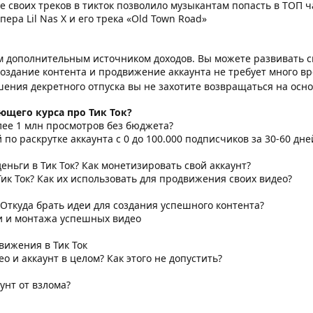
е своих треков в тикток позволило музыкантам попасть в ТОП 
ера Lil Nas X и его трека «Old Town Road»
м дополнительным источником доходов. Вы можете развивать с
Создание контента и продвижение аккаунта не требует много вр
шения декретного отпуска вы не захотите возвращаться на осн
ющего курса про Тик Ток?
лее 1 млн просмотров без бюджета?
по раскрутке аккаунта с 0 до 100.000 подписчиков за 30-60 дне
еньги в Тик Ток? Как монетизировать свой аккаунт?
ик Ток? Как их использовать для продвижения своих видео?
 Откуда брать идеи для создания успешного контента?
и и монтажа успешных видео
ижения в Тик Ток
ео и аккаунт в целом? Как этого не допустить?
унт от взлома?