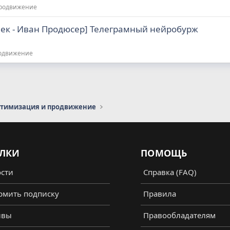
продвижение
ек - Иван Продюсер] Телеграмный нейробурж
родвижение
птимизация и продвижение
ЛКИ
ПОМОЩЬ
сти
Справка (FAQ)
мить подписку
Правила
ывы
Правообладателям