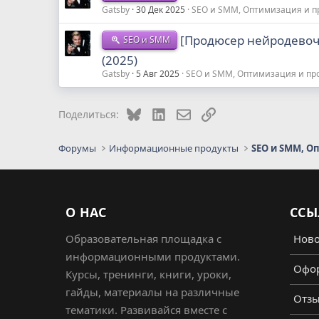
Gatsby
30 Дек 2025
SEO и SMM, Оптимизация и 
[Продюсер нейродевоч
SEO и SMM
(2025)
Gatsby
5 Авг 2025
SEO и SMM, Оптимизация и п
Bluesky
LinkedIn
Электронная почта
Ссылка
Поделиться:
Форумы
Информационные продукты
SEO и SMM, О
О НАС
ССЫ
Образовательная площадка с
Ново
информационными продуктами.
Офор
Курсы, тренинги, книги, уроки,
гайды, материалы на различные
Отз
тематики. Развивайся вместе с