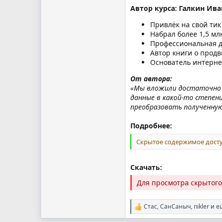
Автор курса: Галкин Ива
Привлёк на свой тик
Набрал более 1,5 мл
Профессиональная де
Автор книги о продв
Основатель интерне
От автора:
«Мы вложили достаточно мн
данные в какой-то степен
преобразовать полученную
Подробнее:
Скрытое содержимое досту
Скачать:
Для просмотра скрытог
Стас
,
СанСаныч
,
nikler
и е
Р
е