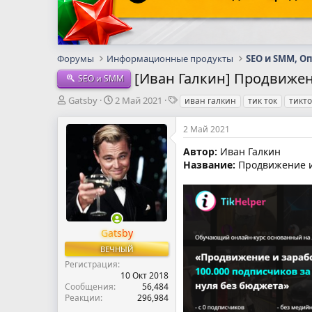
Форумы
Информационные продукты
SEO и SMM, О
[Иван Галкин] Продвижени
SEO и SMM
А
Д
Т
Gatsby
2 Май 2021
иван галкин
тик ток
тикто
в
а
е
т
т
г
2 Май 2021
о
а
и
р
н
Автор:
Иван Галкин
т
а
Название:
Продвижение и 
е
ч
м
а
ы
л
а
Gatsby
ВЕЧНЫЙ
Регистрация
10 Окт 2018
Сообщения
56,484
Реакции
296,984