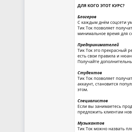
ДЛЯ КОГО ЭТОТ КУРС?
Блогеров
С каждым днём соцсети ум
Tик Tок позволяет получа
минимальное время для со
Предпринимателей
Tик Tок это прекрасный р
есть свои правила и нюа
Получайте дополнительны
Студентов
Tик Tок позволяет получа
аккаунт, становится попу
этом.
Специалистов
Если вы занимаетесь прод
предложить клиентам новы
Музыкантов
Tик Tок можно назвать п