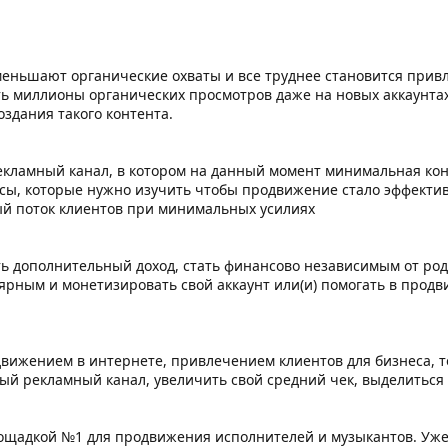
еньшают органические охваты и все труднее становится привл
ть миллионы органических просмотров даже на новых аккаунтах
здания такого контента.
екламный канал, в котором на данный момент минимальная конк
нсы, которые нужно изучить чтобы продвижение стало эффекти
й поток клиентов при минимальных усилиях
ть дополнительный доход, стать финансово независимым от роди
лярным и монетизировать свой аккаунт или(и) помогать в прод
вижением в интернете, привлечением клиентов для бизнеса, то
й рекламный канал, увеличить свой средний чек, выделиться 
лощадкой №1 для продвижения исполнителей и музыкантов. Уже