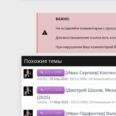
а
к
ц
и
и
ВАЖНО:
:
Не оставляйте комментарии с прось
Для восстановления ссылки есть кн
При нарушении Ваш комментарий буд
Похожие темы
[Иван Сергеев] Контент
SEO и SMM
Gatsby
28 Апр 2026
SEO и SMM, Оптимизация и 
[Дмитрий Шахов, Миха
SEO и SMM
(2025)
Gatsby
11 Мар 2026
SEO и SMM, Оптимизация и 
[Иван Парфентев] Взлом
SEO и SMM