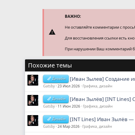
к
ц
и
и
ВАЖНО:
:
Не оставляйте комментарии с прось
Для восстановления ссылки есть кн
При нарушении Ваш комментарий буд
Похожие темы
[Иван Зылев] Создание ин
Дизайн
Gatsby
23 Июл 2026
Графика, дизайн
[Иван Зылёв] [INT Lines]
Дизайн
Gatsby
11 Июн 2026
Графика, дизайн
[INT Lines] Иван Зылёв ―
Дизайн
Gatsby
24 Мар 2026
Графика, дизайн