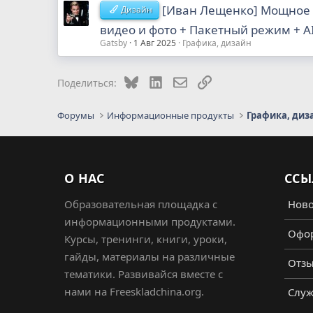
[Иван Лещенко] Мощное
Дизайн
видео и фото + Пакетный режим + AI
Gatsby
1 Авг 2025
Графика, дизайн
Bluesky
LinkedIn
Электронная почта
Ссылка
Поделиться:
Форумы
Информационные продукты
Графика, диз
О НАС
ССЫ
Образовательная площадка с
Ново
информационными продуктами.
Офор
Курсы, тренинги, книги, уроки,
гайды, материалы на различные
Отз
тематики. Развивайся вместе с
нами на Freeskladchina.org.
Служ