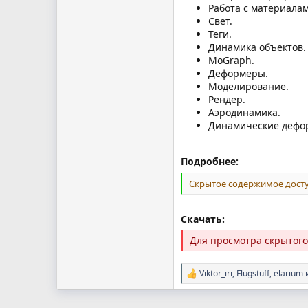
Работа с материалам
Свет.
Теги.
Динамика объектов.
MoGraph.
Деформеры.
Моделирование.
Рендер.
Аэродинамика.
Динамические дефо
Подробнее:
Скрытое содержимое досту
Скачать:
Для просмотра скрытог
Viktor_iri
,
Flugstuff
,
elarium
и
Р
е
а