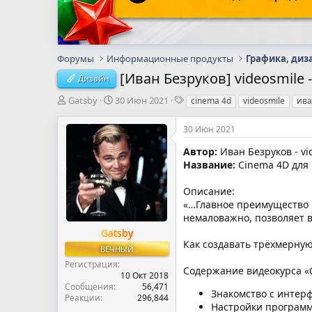
Форумы
Информационные продукты
Графика, диз
[Иван Безруков] videosmile
Дизайн
А
Д
Т
Gatsby
30 Июн 2021
cinema 4d
videosmile
ива
в
а
е
т
т
г
30 Июн 2021
о
а
и
р
н
Автор:
Иван Безруков - vi
т
а
Название:
Cinema 4D для
е
ч
м
а
Описание:
ы
л
«…Главное преимущество C
а
немаловажно, позволяет 
Gatsby
Как создавать трёхмерну
ВЕЧНЫЙ
Регистрация
Содержание видеокурса «
10 Окт 2018
Сообщения
56,471
Знакомство с интер
Реакции
296,844
Настройки програм