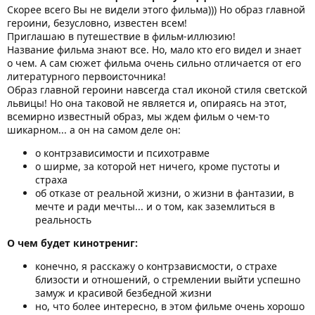
Скорее всего Вы не видели этого фильма))) Но образ главной
героини, безусловно, известен всем!
Приглашаю в путешествие в фильм-иллюзию!
Название фильма знают все. Но, мало кто его видел и знает
о чем. А сам сюжет фильма очень сильно отличается от его
литературного первоисточника!
Образ главной героини навсегда стал иконой стиля светской
львицы! Но она таковой не является и, опираясь на этот,
всемирно известный образ, мы ждем фильм о чем-то
шикарном... а он на самом деле он:
о контрзависимости и психотравме
о ширме, за которой нет ничего, кроме пустоты и
страха
об отказе от реальной жизни, о жизни в фантазии, в
мечте и ради мечты... и о том, как заземлиться в
реальность
О чем будет кинотрениг:
конечно, я расскажу о контрзависмости, о страхе
близости и отношений, о стремлении выйти успешно
замуж и красивой безбедной жизни
но, что более интересно, в этом фильме очень хорошо