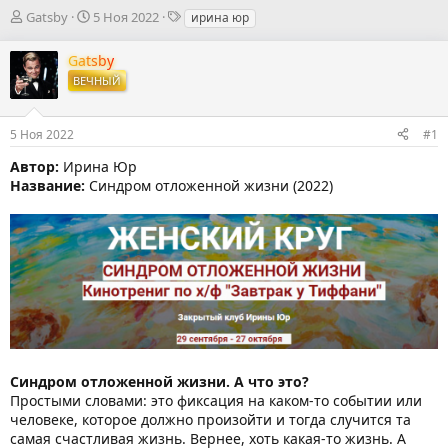
А
Д
Т
Gatsby
5 Ноя 2022
ирина юр
в
а
е
т
т
г
Gatsby
о
а
и
ВЕЧНЫЙ
р
н
т
а
е
ч
5 Ноя 2022
#1
м
а
ы
л
Автор:
Ирина Юр
а
Название:
Синдром отложенной жизни (2022)
Синдром отложенной жизни. А что это?
Простыми словами: это фиксация на каком-то событии или
человеке, которое должно произойти и тогда случится та
самая счастливая жизнь. Вернее, хоть какая-то жизнь. А