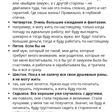
или «выйдем замуж», а с другой стороны – не
двигаемся туда, так как это очень сложно, долго и нет
гарантий. Где наша жизнь? Правильно, в глубокой
спячке.
Четвертое. Очень большие ожидания и фантазии.
Например, я могу жить по-настоящему, только когда
попаду на идеальную работу; вот буду выглядеть
шикарно и тогда буду искать мужа; вот будут платить
большие деньги, тогда и буду работать по-настоящему.
Пятое. Если бы не
мой муж, который не такой, мои дети, которые
требуют много внимания, мои родители, которые не
так меня воспитывали, то я бы ух! И замужем была бы
счастлива, и работала и зарабатывала бы, и тратила
бы и все и сразу.
Шестое. Пока я не залечу все свои душевные раны,
я не могу жить
так, как мне хочется. Нужно еще что-то почитать,
послушать, поузнавать, а жить буду после.
Седьмое. Все хорошее уже случилось с другими
,
им повезло, они стали первыми и великими. Стали
лучшими, у меня так не получится. Значит, не буду и
начинать, буду грустненько сидеть в стороночке и