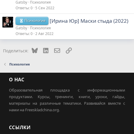
Gatsby
Психология
Ответы
0
5 Сен 2022
[Ирина Юр] Маски стыда (2022)
Психология
Gatsby
Психология
Ответы
0
2 Авг 2022
Bluesky
LinkedIn
Электронная почта
Ссылка
Поделиться:
Психология
О НАС
Образовательная площадка с информационными
продуктами. Курсы, тренинги, книги, уроки, гайды,
материалы на различные тематики. Развивайся вместе с
нами на Freeskladchina.org.
ССЫЛКИ