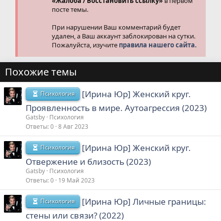
«Жалоба / Восстановить ссылку»
в первом
посте темы.
При нарушении Ваш комментарий будет
удален, а Ваш аккаунт заблокирован на сутки.
Пожалуйста, изучите
правила нашего сайта.
Похожие темы
[Ирина Юр] Женский круг.
Психология
Проявленность в мире. Аутоагрессия (2023)
Gatsby
Психология
Ответы
0
8 Авг 2023
[Ирина Юр] Женский круг.
Психология
Отвержение и близость (2023)
Gatsby
Психология
Ответы
0
19 Май 2023
[Ирина Юр] Личные границы:
Психология
стены или связи? (2022)