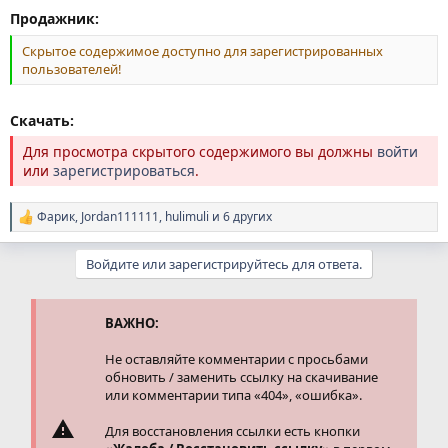
Продажник:
Скрытое содержимое доступно для зарегистрированных
пользователей!
Скачать:
Для просмотра скрытого содержимого вы должны
войти
или
зарегистрироваться
.
Фарик
,
Jordan111111
,
hulimuli
и 6 других
Р
е
а
Войдите или зарегистрируйтесь для ответа.
к
ц
и
и
ВАЖНО:
:
Не оставляйте комментарии с просьбами
обновить / заменить ссылку на скачивание
или комментарии типа «404», «ошибка».
Для восстановления ссылки есть кнопки