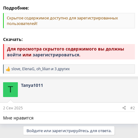
Подробнее:
Скрытое содержимое доступно для зарегистрированных
пользователей!
Скачать:
Для просмотра скрытого содержимого вы должны
войти
или
зарегистрироваться
.
slove
,
ElenaG
,
oh_lilian
и 3 других
Р
е
а
Tanya1011
к
T
ц
и
и
:
2 Сен 2025
#2
Мне нравится
Войдите или зарегистрируйтесь для ответа.