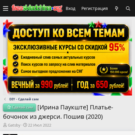
Вход
Регистрация
DIY - Сделай сам
[Ирина Паукште] Платье-
Сделай сам
бочонок из джерси. Пошив (2020)
А
Д
Gatsby
22 Июл 2022
в
а