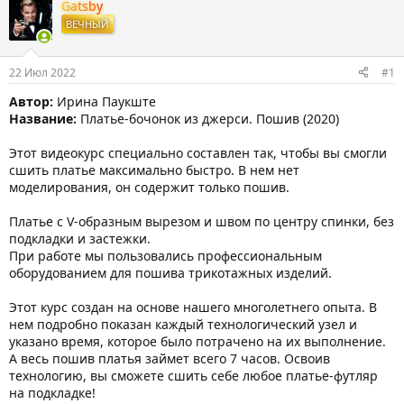
т
т
Gatsby
о
а
ВЕЧНЫЙ
р
н
т
а
е
ч
22 Июл 2022
#1
м
а
ы
л
Автор:
Ирина Паукште
а
Название:
Платье-бочонок из джерси. Пошив (2020)
Этот видеокурс специально составлен так, чтобы вы смогли
сшить платье максимально быстро. В нем нет
моделирования, он содержит только пошив.
Платье с V-образным вырезом и швом по центру спинки, без
подкладки и застежки.
При работе мы пользовались профессиональным
оборудованием для пошива трикотажных изделий.
Этот курс создан на основе нашего многолетнего опыта. В
нем подробно показан каждый технологический узел и
указано время, которое было потрачено на их выполнение.
А весь пошив платья займет всего 7 часов. Освоив
технологию, вы сможете сшить себе любое платье-футляр
на подкладке!