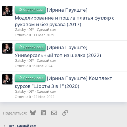
[Ирина Паукште]
Сделай сам
Моделирование и пошив платья футляр с
рукавом и без рукава (2017)
Gatsby
DIY - Сделай сам
Ответы
0
11 Мар 2025
[Ирина Паукште]
Сделай сам
Универсальный топ из шелка (2022)
Gatsby
DIY - Сделай сам
Ответы
0
6 Июл 2024
[Ирина Паукште] Комплект
Сделай сам
курсов “Шорты 3 в 1” (2020)
Gatsby
DIY - Сделай сам
Ответы
0
22 Июл 2022
Bluesky
LinkedIn
Электронная почта
Ссылка
Поделиться:
DIY - Сделай сам