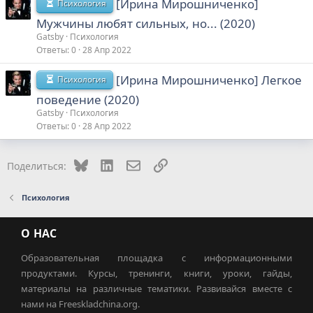
[Ирина Мирошниченко]
Психология
Мужчины любят сильных, но... (2020)
Gatsby
Психология
Ответы
0
28 Апр 2022
[Ирина Мирошниченко] Легкое
Психология
поведение (2020)
Gatsby
Психология
Ответы
0
28 Апр 2022
Bluesky
LinkedIn
Электронная почта
Ссылка
Поделиться:
Психология
О НАС
Образовательная площадка с информационными
продуктами. Курсы, тренинги, книги, уроки, гайды,
материалы на различные тематики. Развивайся вместе с
нами на Freeskladchina.org.