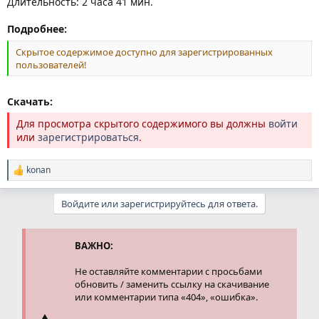
Длительность: 2 часа 41 мин.
Подробнее:
Скрытое содержимое доступно для зарегистрированных
пользователей!
Скачать:
Для просмотра скрытого содержимого вы должны
войти
или
зарегистрироваться
.
konan
Р
е
а
Войдите или зарегистрируйтесь для ответа.
к
ц
и
и
ВАЖНО:
:
Не оставляйте комментарии с просьбами
обновить / заменить ссылку на скачивание
или комментарии типа «404», «ошибка».