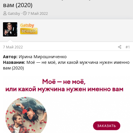
вам (2020)
А
Д
Gatsby
7 Май 2022
в
а
т
т
Gatsby
о
а
ВЕЧНЫЙ
р
н
т
а
е
ч
7 Май 2022
#1
м
а
ы
л
Автор:
Ирина Мирошниченко
а
Название:
Моё — не моё, или какой мужчина нужен именно
вам (2020)