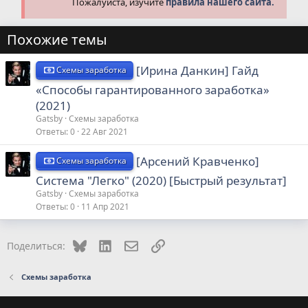
Пожалуйста, изучите
правила нашего сайта.
Похожие темы
[Ирина Данкин] Гайд
Схемы заработка
«Способы гарантированного заработка»
(2021)
Gatsby
Схемы заработка
Ответы
0
22 Авг 2021
[Арсений Кравченко]
Схемы заработка
Система "Легко" (2020) [Быстрый результат]
Gatsby
Схемы заработка
Ответы
0
11 Апр 2021
Bluesky
LinkedIn
Электронная почта
Ссылка
Поделиться:
Схемы заработка