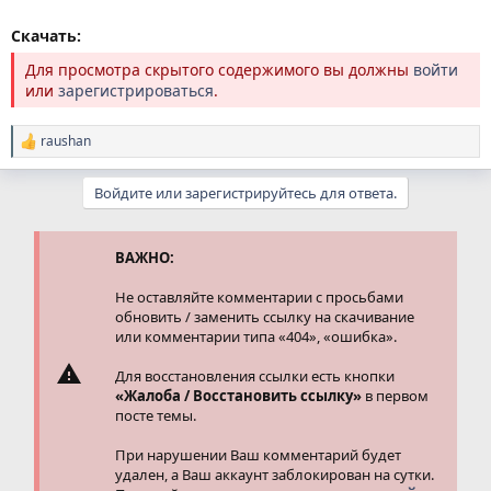
Скачать:
Для просмотра скрытого содержимого вы должны
войти
или
зарегистрироваться
.
raushan
Р
е
а
Войдите или зарегистрируйтесь для ответа.
к
ц
и
и
ВАЖНО:
:
Не оставляйте комментарии с просьбами
обновить / заменить ссылку на скачивание
или комментарии типа «404», «ошибка».
Для восстановления ссылки есть кнопки
«Жалоба / Восстановить ссылку»
в первом
посте темы.
При нарушении Ваш комментарий будет
удален, а Ваш аккаунт заблокирован на сутки.