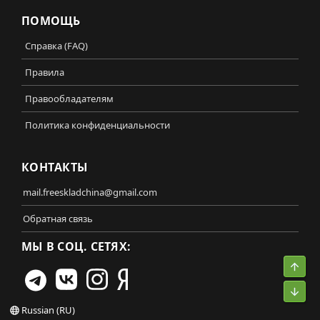
ПОМОЩЬ
Справка (FAQ)
Правила
Правообладателям
Политика конфиденциальности
КОНТАКТЫ
mail.freeskladchina@gmail.com
Обратная связь
МЫ В СОЦ. СЕТЯХ:
Свер
Сниз
Russian (RU)