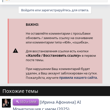
е
а
Войдите или зарегистрируйтесь для ответа.
к
ц
и
и
ВАЖНО:
:
Не оставляйте комментарии с просьбами
обновить / заменить ссылку на скачивание
или комментарии типа «404», «ошибка».
Для восстановления ссылки есть кнопки
«Жалоба / Восстановить ссылку»
в первом
посте темы.
При нарушении Ваш комментарий будет
удален, а Ваш аккаунт заблокирован на сутки.
Пожалуйста, изучите
правила нашего сайта.
Похожие темы
[Ирина Афонина] AI
SEO и SMM
Монетизация с умом (2025)