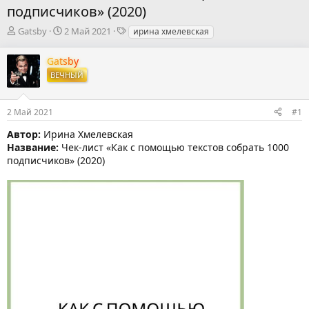
подписчиков» (2020)
А
Д
Т
Gatsby
2 Май 2021
ирина хмелевская
в
а
е
т
т
г
Gatsby
о
а
и
ВЕЧНЫЙ
р
н
т
а
е
ч
2 Май 2021
#1
м
а
ы
л
Автор:
Ирина Хмелевская
а
Название:
Чек-лист «Как с помощью текстов собрать 1000
подписчиков» (2020)