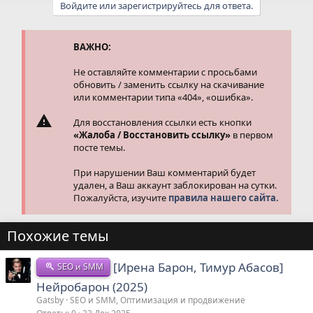
Войдите или зарегистрируйтесь для ответа.
к
ц
и
и
ВАЖНО:
:
Не оставляйте комментарии с просьбами
обновить / заменить ссылку на скачивание
или комментарии типа «404», «ошибка».
Для восстановления ссылки есть кнопки
«Жалоба / Восстановить ссылку»
в первом
посте темы.
При нарушении Ваш комментарий будет
удален, а Ваш аккаунт заблокирован на сутки.
Пожалуйста, изучите
правила нашего сайта.
Похожие темы
[Ирена Барон, Тимур Абасов]
SEO и SMM
Нейробарон (2025)
Gatsby
SEO и SMM, Оптимизация и продвижение