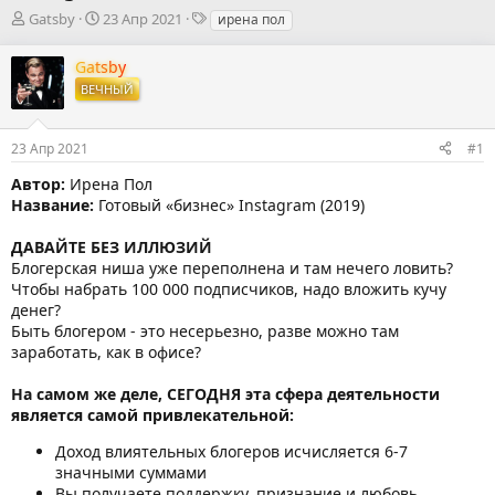
А
Д
Т
Gatsby
23 Апр 2021
ирена пол
в
а
е
т
т
г
Gatsby
о
а
и
ВЕЧНЫЙ
р
н
т
а
е
ч
23 Апр 2021
#1
м
а
ы
л
Автор:
Ирена Пол
а
Название:
Готовый «бизнес» Instagram (2019)
ДАВАЙТЕ БЕЗ ИЛЛЮЗИЙ
Блогерская ниша уже переполнена и там нечего ловить?
Чтобы набрать 100 000 подписчиков, надо вложить кучу
денег?
Быть блогером - это несерьезно, разве можно там
заработать, как в офисе?
На самом же деле, СЕГОДНЯ эта сфера деятельности
является самой привлекательной:
Доход влиятельных блогеров исчисляется 6-7
значными суммами
Вы получаете поддержку, признание и любовь