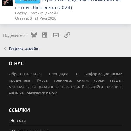
сетей - Яковлева (2024)
Gatsby
Графика, дизайн
Ответы
0
21 Июл 2026
Bluesky
LinkedIn
Электронная почта
Ссылка
Поделиться:
Графика, дизайн
О НАС
Образовательная площадка с информационными
продуктами. Курсы, тренинги, книги, уроки, гайды,
материалы на различные тематики. Развивайся вместе с
нами на Freeskladchina.org.
ССЫЛКИ
Новости