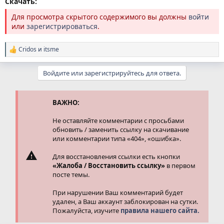
Скачать:
Для просмотра скрытого содержимого вы должны
войти
или
зарегистрироваться
.
Cridos
и
itsme
Р
е
а
Войдите или зарегистрируйтесь для ответа.
к
ц
и
и
ВАЖНО:
:
Не оставляйте комментарии с просьбами
обновить / заменить ссылку на скачивание
или комментарии типа «404», «ошибка».
Для восстановления ссылки есть кнопки
«Жалоба / Восстановить ссылку»
в первом
посте темы.
При нарушении Ваш комментарий будет
удален, а Ваш аккаунт заблокирован на сутки.
Пожалуйста, изучите
правила нашего сайта.