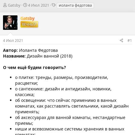
А
Д
Т
Gatsby
4 Июл 2021
иоланта федотова
в
а
е
т
т
г
Gatsby
о
а
и
ВЕЧНЫЙ
р
н
т
а
е
ч
4 Июл 2021
#1
м
а
ы
л
Автор:
Иоланта Федотова
а
Название:
Дизайн ванной (2018)
О чем ещё будем говорить?
о плитке: тренды, размеры, производители,
расцветки;
о сантехнике: дизайн и антидизайн, новинки,
классика;
об освещении: что сейчас применимо в ванных
комнатах, как расставлять светильники, какой дизайн
применять;
об аксессуарах для ванной комнаты, нестандартные
приемы;
ниши и всевозможные системы хранения в ванных
комнатах;