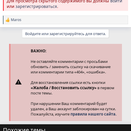
Для просмотра скрытого содержимого вы должны
войти
или
зарегистрироваться
.
Maros
Р
е
а
Войдите или зарегистрируйтесь для ответа.
к
ц
и
и
ВАЖНО:
:
Не оставляйте комментарии с просьбами
обновить / заменить ссылку на скачивание
или комментарии типа «404», «ошибка».
Для восстановления ссылки есть кнопки
«Жалоба / Восстановить ссылку»
в первом
посте темы.
При нарушении Ваш комментарий будет
удален, а Ваш аккаунт заблокирован на сутки.
Пожалуйста, изучите
правила нашего сайта.
Похожие темы