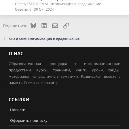
Gatsby
SEO и SMM, Оптимизация и продвижение
Ответы
0
30 Окт 2024
Bluesky
LinkedIn
Электронная почта
Ссылка
Поделиться:
SEO и SMM, Оптимизация и продвижение
О НАС
Образовательная площадка с информационными
продуктами. Курсы, тренинги, книги, уроки, гайды,
материалы на различные тематики. Развивайся вместе с
нами на Freeskladchina.org.
ССЫЛКИ
Новости
Оформить подписку