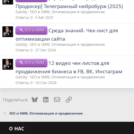
Продюсер] Телеграмный нейробурж (2025)
Gatsby
SEO и SMM, Оптимизация и продвижение
Ответы
0
5 Авг 2025
Среда знаний. Чек-лист для
SEO и SMM
оптимизации сайта
Gatsby
SEO и SMM, Оптимизация и продвижение
Ответы
0
27 Окт 2024
12 видео чек-листов для
SEO и SMM
продвижения бизнеса в FB, ВК, Инстаграм
Gatsby
SEO и SMM, Оптимизация и продвижение
Ответы
0
16 Сен 2024
Bluesky
LinkedIn
Электронная почта
Ссылка
Поделиться:
SEO и SMM, Оптимизация и продвижение
О НАС