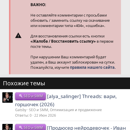
ВАЖНО:
Не оставляйте комментарии с просьбами
обновить / заменить ссылку на скачивание
или комментарии типа «404», «ошибка».
Для восстановления ссылки есть кнопки
«Жалоба / Восстановить ссылку»
в первом
посте темы.
При нарушении Ваш комментарий будет
удален, а Ваш аккаунт заблокирован на сутки.
Пожалуйста, изучите
правила нашего сайта.
Похожие темы
[alya_salinger] Threads: вари,
SEO и SMM
горшочек (2026)
Gatsby
SEO и SMM, Оптимизация и продвижение
Ответы
0
22 Июн 2026
[Продюсер нейродевочек - Иван
SEO и SMM