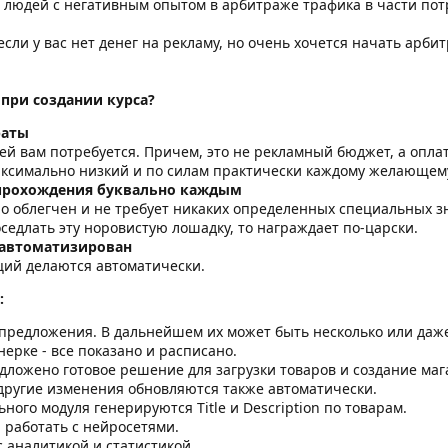
я людей с негативным опытом в арбитраже трафика в части пот
сли у вас нет денег на рекламу, но очень хочется начать арби
 при создании курса?
раты
ей вам потребуется. Причем, это не рекламный бюджет, а опла
аксимально низкий и по силам практически каждому желающем
 прохождения буквально каждым
 облегчен и не требует никаких определенных специальных зна
оседлать эту норовистую лошадку, то награждает по-царски.
 автоматизирован
ий делаются автоматически.
:
предложения. В дальнейшем их может быть несколько или даже 
нерке - все показано и расписано.
дложено готовое решение для загрузки товаров и создание маг
другие изменения обновляются также автоматически.
ого модуля генерируются Title и Description по товарам.
 работать с нейросетями.
 аналитикой и статистикой.