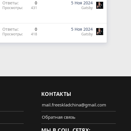
Ответы
0
5 Ноя 2024
Просмотры
431
Gatsby
Ответы
0
5 Ноя 2024
Просмотры
418
Gatsby
КОНТАКТЫ
mail.freeskladchina@gmail.com
Обратная связь
МЫ В СОЦ. СЕТЯХ: