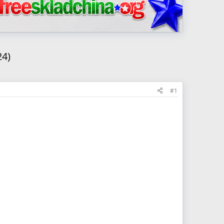
24)
#1