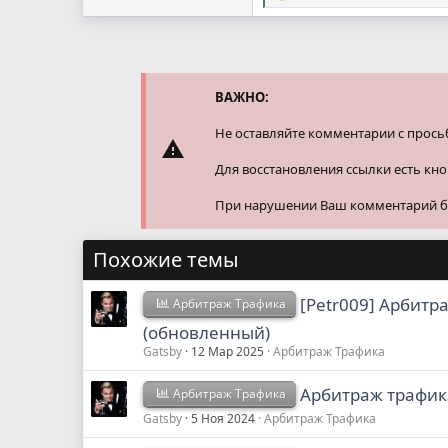
е
а
к
ц
и
и
ВАЖНО:
:
Не оставляйте комментарии с прось
Для восстановления ссылки есть кн
При нарушении Ваш комментарий буд
Похожие темы
[Petr009] Арбитр
Арбитраж Трафика
(обновленный)
Gatsby
12 Мар 2025
Арбитраж Трафика
Арбитраж трафик
Арбитраж Трафика
Gatsby
5 Ноя 2024
Арбитраж Трафика