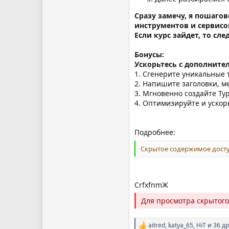
Сразу замечу, я пошаго
инструментов и сервисов
Если курс зайдет, то с
Бонусы:
Ускорьтесь с дополните
1. Сгенерите уникальные 
2. Напишите заголовки, м
3. Мгновенно создайте Ту
4. Оптимизируйте и ускор
Подробнее:
Скрытое содержимое досту
CrfxfnmЖ
Для просмотра скрытог
aitred
,
katya_65
,
HiT
и 36 др
Р