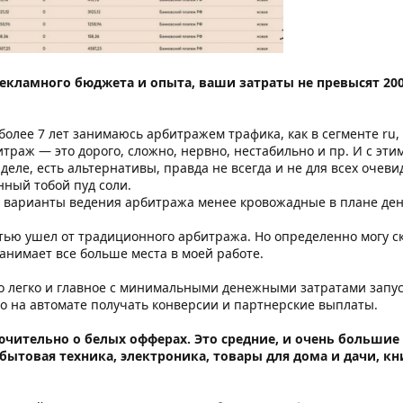
екламного бюджета и опыта, ваши затраты не превысят 20
олее 7 лет занимаюсь арбитражем трафика, как в сегменте ru, 
траж — это дорого, сложно, нервно, нестабильно и пр. И с этим
 деле, есть альтернативы, правда не всегда и не для всех очеви
ный тобой пуд соли.
ть варианты ведения арбитража менее кровожадные в плане ден
стью ушел от традиционного арбитража. Но определенно могу с
занимает все больше места в моей работе.
но легко и главное с минимальными денежными затратами зап
о на автомате получать конверсии и партнерские выплаты.
ючительно о белых офферах. Это средние, и очень большие
ытовая техника, электроника, товары для дома и дачи, книг