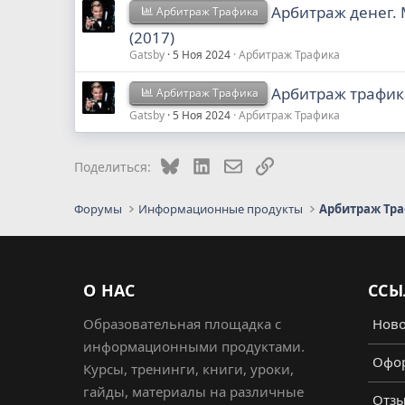
Арбитраж денег.
Арбитраж Трафика
(2017)
Gatsby
5 Ноя 2024
Арбитраж Трафика
Арбитраж трафика
Арбитраж Трафика
Gatsby
5 Ноя 2024
Арбитраж Трафика
Bluesky
LinkedIn
Электронная почта
Ссылка
Поделиться:
Форумы
Информационные продукты
Арбитраж Тр
О НАС
ССЫ
Образовательная площадка с
Ново
информационными продуктами.
Офор
Курсы, тренинги, книги, уроки,
гайды, материалы на различные
Отз