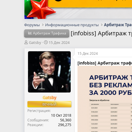
Форумы
Информационные продукты
Арбитраж Тр
[infobiss] Арбитраж
Арбитраж Трафика
А
Д
Gatsby
15 Дек 2024
в
а
т
т
15 Дек 2024
о
а
[infobiss] Арбитраж тра
р
н
т
а
е
ч
м
а
ы
л
а
Gatsby
ВЕЧНЫЙ
Регистрация
10 Окт 2018
Сообщения
56,360
Реакции
296,275