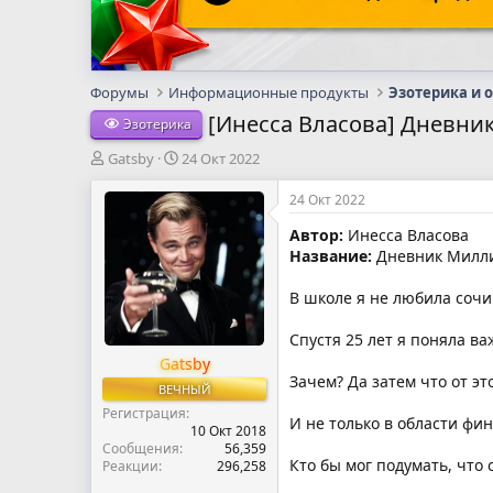
Форумы
Информационные продукты
Эзотерика и 
[Инесса Власова] Дневни
Эзотерика
А
Д
Gatsby
24 Окт 2022
в
а
т
т
24 Окт 2022
о
а
Автор:
Инесса Власова
р
н
Название:
Дневник Милли
т
а
е
ч
м
а
В школе я не любила сочи
ы
л
а
Спустя 25 лет я поняла
Gatsby
Зачем? Да затем что от эт
ВЕЧНЫЙ
Регистрация
И не только в области фи
10 Окт 2018
Сообщения
56,359
Кто бы мог подумать, что
Реакции
296,258