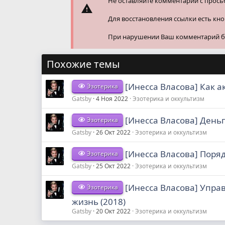
Не оставляйте комментарии с прось
Для восстановления ссылки есть кн
При нарушении Ваш комментарий буд
Похожие темы
[Инесса Власова] Как 
Эзотерика
Gatsby
4 Ноя 2022
Эзотерика и оккультизм
[Инесса Власова] Деньг
Эзотерика
Gatsby
26 Окт 2022
Эзотерика и оккультизм
[Инесса Власова] Порядо
Эзотерика
Gatsby
25 Окт 2022
Эзотерика и оккультизм
[Инесса Власова] Упра
Эзотерика
жизнь (2018)
Gatsby
20 Окт 2022
Эзотерика и оккультизм