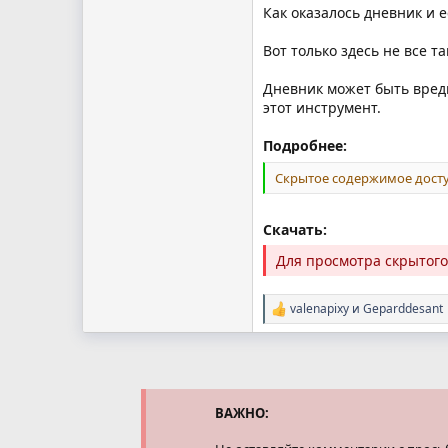
Как оказалось дневник и 
Вот только здесь не все т
Дневник может быть вред
этот инструмент.
Подробнее:
Скрытое содержимое досту
Скачать:
Для просмотра скрытог
valenapixy
и
Geparddesant
Р
е
а
к
ц
и
и
ВАЖНО:
: