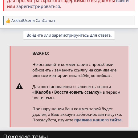
Для просмотра скрытого содержимого вы должны
войти
или
зарегистрироваться
.
AskhatUser
и
СанСаныч
Р
е
а
Войдите или зарегистрируйтесь для ответа.
к
ц
и
и
ВАЖНО:
:
Не оставляйте комментарии с просьбами
обновить / заменить ссылку на скачивание
или комментарии типа «404», «ошибка».
Для восстановления ссылки есть кнопки
«Жалоба / Восстановить ссылку»
в первом
посте темы.
При нарушении Ваш комментарий будет
удален, а Ваш аккаунт заблокирован на сутки.
Пожалуйста, изучите
правила нашего сайта.
Похожие темы