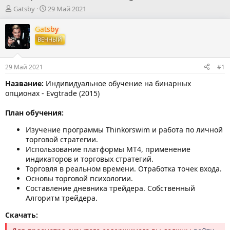
А
Д
Gatsby
29 Май 2021
в
а
т
т
Gatsby
о
а
ВЕЧНЫЙ
р
н
т
а
е
ч
29 Май 2021
#1
м
а
ы
л
Название:
Индивидуальное обучение на бинарных
а
опционах - Evgtrade (2015)
План обучения:
Изучение программы Thinkorswim и работа по личной
торговой стратегии.
Использование платформы МТ4, применение
индикаторов и торговых стратегий.
Торговля в реальном времени. Отработка точек входа.
Основы торговой психологии.
Составление дневника трейдера. Собственный
Алгоритм трейдера.
Скачать: