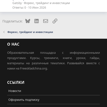
Gatsby
Форекс, трейдинг и инвестиции
Ответы
0
10 Июн 2026
Bluesky
LinkedIn
Электронная почта
Ссылка
Поделиться:
Форекс, трейдинг и инвестиции
О НАС
Образовательная площадка с информационными
продуктами. Курсы, тренинги, книги, уроки, гайды,
материалы на различные тематики. Развивайся вместе с
нами на Freeskladchina.org.
ССЫЛКИ
Новости
Оформить подписку