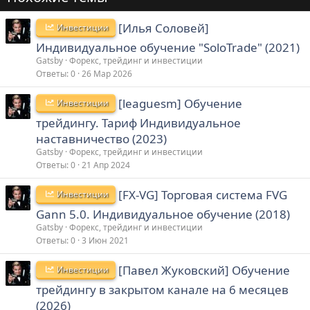
[Илья Соловей]
Инвестиции
Индивидуальное обучение "SoloTrade" (2021)
Gatsby
Форекс, трейдинг и инвестиции
Ответы
0
26 Мар 2026
[leaguesm] Обучение
Инвестиции
трейдингу. Тариф Индивидуальное
наставничество (2023)
Gatsby
Форекс, трейдинг и инвестиции
Ответы
0
21 Апр 2024
[FX-VG] Торговая система FVG
Инвестиции
Gann 5.0. Индивидуальное обучение (2018)
Gatsby
Форекс, трейдинг и инвестиции
Ответы
0
3 Июн 2021
[Павел Жуковский] Обучение
Инвестиции
трейдингу в закрытом канале на 6 месяцев
(2026)