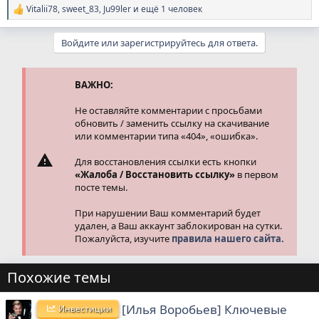
Vitalii78
,
sweet_83
,
Ju99ler
и ещё 1 человек
Р
е
а
Войдите или зарегистрируйтесь для ответа.
к
ц
и
и
ВАЖНО:
:
Не оставляйте комментарии с просьбами
обновить / заменить ссылку на скачивание
или комментарии типа «404», «ошибка».
Для восстановления ссылки есть кнопки
«Жалоба / Восстановить ссылку»
в первом
посте темы.
При нарушении Ваш комментарий будет
удален, а Ваш аккаунт заблокирован на сутки.
Пожалуйста, изучите
правила нашего сайта.
Похожие темы
[Илья Воробьев] Ключевые
Инвестиции