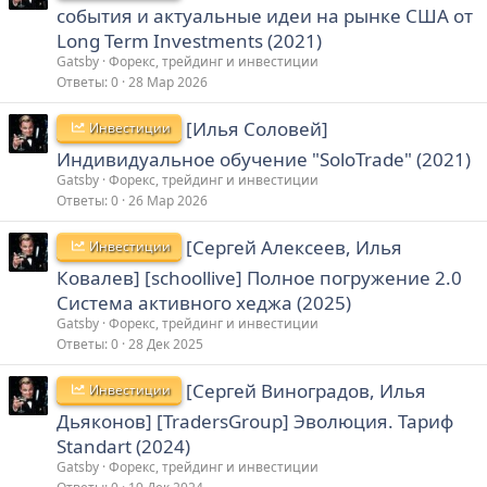
события и актуальные идеи на рынке США от
Long Term Investments (2021)
Gatsby
Форекс, трейдинг и инвестиции
Ответы
0
28 Мар 2026
[Илья Соловей]
Инвестиции
Индивидуальное обучение "SoloTrade" (2021)
Gatsby
Форекс, трейдинг и инвестиции
Ответы
0
26 Мар 2026
[Сергей Алексеев, Илья
Инвестиции
Ковалев] [schoollive] Полное погружение 2.0
Система активного хеджа (2025)
Gatsby
Форекс, трейдинг и инвестиции
Ответы
0
28 Дек 2025
[Сергей Виноградов, Илья
Инвестиции
Дьяконов] [TradersGroup] Эволюция. Тариф
Standart (2024)
Gatsby
Форекс, трейдинг и инвестиции