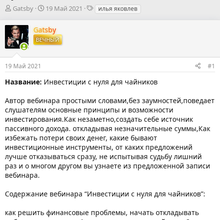
А
Д
Т
Gatsby
19 Май 2021
илья яковлев
в
а
е
т
т
г
Gatsby
о
а
и
ВЕЧНЫЙ
р
н
т
а
е
ч
19 Май 2021
#1
м
а
ы
л
Название:
Инвестиции с нуля для чайников
а
Автор вебинара простыми словами,без заумностей,поведает
слушателям основные принципы и возможности
инвестирования.Как незаметно,создать себе источник
пассивного дохода. откладывая незначительные суммы,Как
избежать потери своих денег, какие бывают
инвестиционные инструменты, от каких предложений
лучше отказываться сразу, не испытывая судьбу лишний
раз и о многом другом вы узнаете из предложенной записи
вебинара.
Содержание вебинара “Инвестиции с нуля для чайников”:
как решить финансовые проблемы, начать откладывать