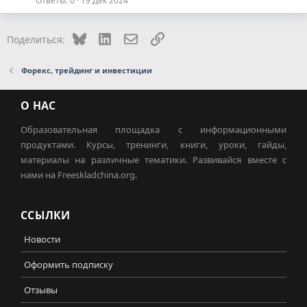
Ответы
0
19 Дек 2024
Bluesky
LinkedIn
Электронная почта
Ссылка
Поделиться:
Форекс, трейдинг и инвестиции
О НАС
Образовательная площадка с информационными
продуктами. Курсы, тренинги, книги, уроки, гайды,
материалы на различные тематики. Развивайся вместе с
нами на Freeskladchina.org.
ССЫЛКИ
Новости
Оформить подписку
Отзывы