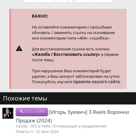
к
ц
и
и
ВАЖНО:
:
Не оставляйте комментарии с просьбами
обновить / заменить ссылку на скачивание
или комментарии типа «404», «ошибка».
Для восстановления ссылки есть кнопки
«Жалоба / Восстановить ссылку»
в первом
посте темы.
При нарушении Ваш комментарий будет
удален, а Ваш аккаунт заблокирован на сутки.
Пожалуйста, изучите
правила нашего сайта.
Похожие темы
[Игорь Зуевич] 3 Reels Воронки
SEO и SMM
Продаж (2024)
Gatsby
SEO и SMM, Оптимизация и продвижение
Ответы
0
25 Июн 2024