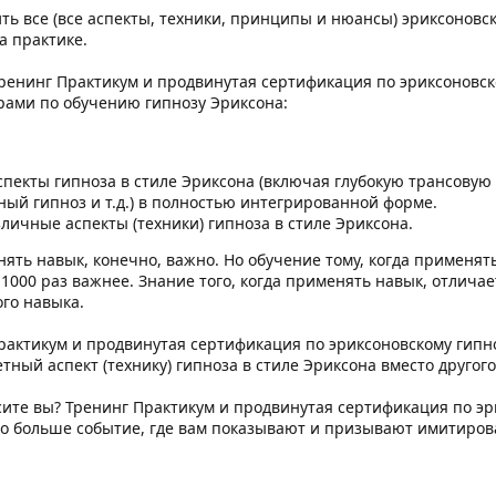
ть все (все аспекты, техники, принципы и нюансы) эриксоновско
а практике.
 тренинг Практикум и продвинутая сертификация по эриксоновс
ами по обучению гипнозу Эриксона:
спекты гипноза в стиле Эриксона (включая глубокую трансовую
ый гипноз и т.д.) в полностью интегрированной форме.
личные аспекты (техники) гипноза в стиле Эриксона.
нять навык, конечно, важно. Но обучение тому, когда применят
 1000 раз важнее. Знание того, когда применять навык, отличает
го навыка.
рактикум и продвинутая сертификация по эриксоновскому гипноз
тный аспект (технику) гипноза в стиле Эриксона вместо другого 
росите вы? Тренинг Практикум и продвинутая сертификация по э
то больше событие, где вам показывают и призывают имитиров