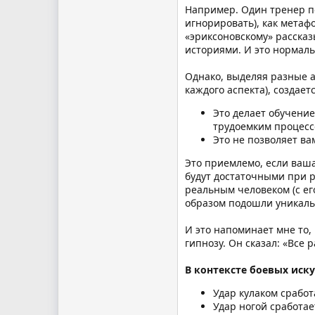
Например. Один тренер по
игнорировать), как метаф
«эриксоновскому» рассказ
историями. И это нормаль
Однако, выделяя разные а
каждого аспекта), создае
Это делает обучени
трудоемким процессо
Это не позволяет ва
Это приемлемо, если ваша
будут достаточными при р
реальным человеком (с ег
образом подошли уникальн
И это напоминает мне то,
гипнозу. Он сказал: «Все р
В контексте боевых иску
Удар кулаком сработ
Удар ногой сработае