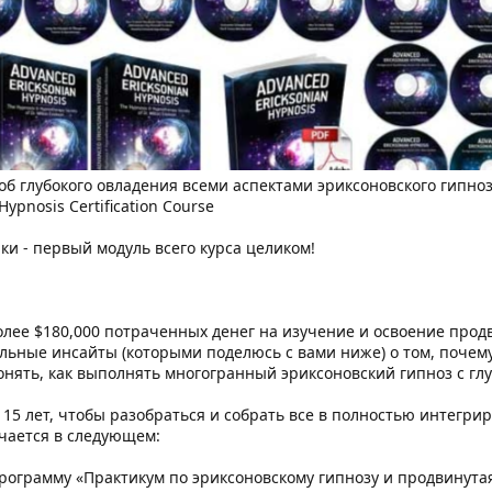
б глубокого овладения всеми аспектами эриксоновского гипно
 Hypnosis Certification Course
ки - первый модуль всего курса целиком!
 более $180,000 потраченных денег на изучение и освоение прод
льные инсайты (которыми поделюсь с вами ниже) о том, почем
понять, как выполнять многогранный эриксоновский гипноз с гл
15 лет, чтобы разобраться и собрать все в полностью интегрир
чается в следующем:
рограмму «Практикум по эриксоновскому гипнозу и продвинута