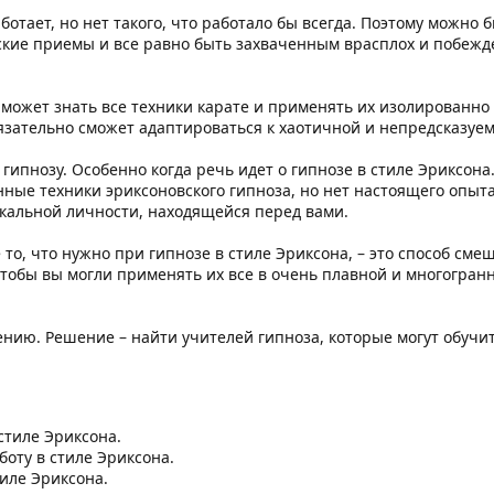
ботает, но нет такого, что работало бы всегда. Поэтому можно 
стские приемы и все равно быть захваченным врасплох и побе
ожет знать все техники карате и применять их изолированно (т
обязательно сможет адаптироваться к хаотичной и непредсказуем
гипнозу. Особенно когда речь идет о гипнозе в стиле Эриксона
енные техники эриксоновского гипноза, но нет настоящего опыт
кальной личности, находящейся перед вами.
е то, что нужно при гипнозе в стиле Эриксона, – это способ см
чтобы вы могли применять их все в очень плавной и многогранно
ению. Решение – найти учителей гипноза, которые могут обучит
стиле Эриксона.
оту в стиле Эриксона.
тиле Эриксона.