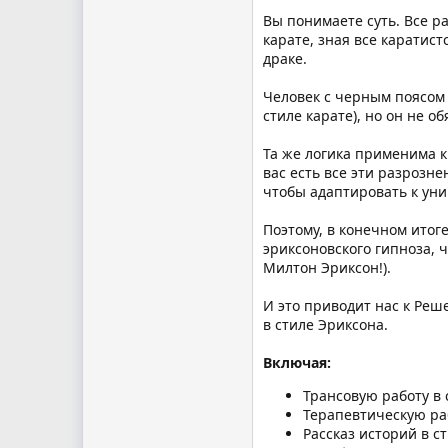
Вы понимаете суть. Все ра
карате, зная все карати
драке.
Человек с черным поясом м
стиле карате), но он не 
Та же логика применима к 
вас есть все эти разрозн
чтобы адаптировать к уни
Поэтому, в конечном итог
эриксоновского гипноза, 
Милтон Эриксон!).
И это приводит нас к Реш
в стиле Эриксона.
Включая:
Трансовую работу в 
Терапевтическую раб
Рассказ историй в с