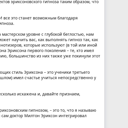
ктов эриксоновского гипноза таким образом, что
 И все это станет возможным благодаря
ипноза.
 мастерском уровне с глубокой беглостью, нам
жет научить вас, как выполнять гипноз так, как
ипнотизеров, которые используют (в той или иной
она Эриксона первого поколения – те, кто имел
нию, большинство из них также уже покинули этот
ющих стиль Эриксона – это ученики третьего
прошлом) имел счастье учиться непосредственно у
есколько искажена и, давайте признаем,
риксоновским гипнозом, – это то, что я называю
м сам доктор Милтон Эриксон интегрировал