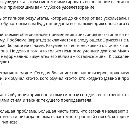
вы увидите, а затем сможете имитировать выполнение всех аспе
им и приносящим вам глубокое удовлетворение.
 от гипноза результаты, которые до сих пор от вас ускользали.
обу, которым вам будут переданы все навыки эриксоновского г
ой «земли обетованной» применения эриксоновского гипноза на
у. Проблема (вкратце) заключается в следующем: Эриксон не мо
 же, больше не с нами. Разумеется, есть несколько отличных г
она. Но дело в том, что только немногие ученики доктора Милт
неформально «изучать» его вблизи – остались живы. К сожале
дают.
егодняшнем дне. Сегодня большинство гипнотизеров, практику
 их обучал кто-то, кого обучал кто-то, кто когда-то (давно в 
а.
асть обучения эриксоновскому гипнозу сегодня, естественно, н
ями стиля и техник текущего преподавателя.
 большая проблема. Большая часть того, что сегодня называют э
ктически никогда не охватывает многогранный способ, которы
 гипноза.