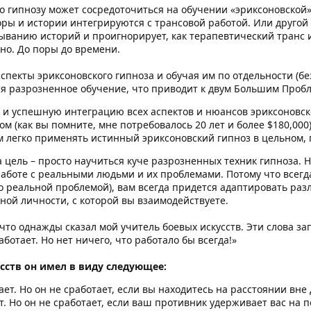
 гипнозу может сосредоточиться на обучении «эриксоновской» 
оры и истории интегрируются с трансовой работой. Или другой
ыванию историй и проигнорирует, как терапевтический транс 
но. До поры до времени.
спекты эриксоновского гипноза и обучая им по отдельности (бе
тся разрозненное обучение, что приводит к двум Большим Проб
е и успешную интеграцию всех аспектов и нюансов эриксоновск
м (как вы помните, мне потребовалось 20 лет и более $180,000)
м легко применять истинный эриксоновский гипноз в цельном, 
 цель – просто научиться куче разрозненных техник гипноза. 
аботе с реальными людьми и их проблемами. Потому что всегда
о реальной проблемой), вам всегда придется адаптировать ра
ой личности, с которой вы взаимодействуете.
 что однажды сказал мой учитель боевых искусств. Эти слова з
аботает. Но нет ничего, что работало бы всегда!»
сств он имел в виду следующее:
ает. Но он не сработает, если вы находитесь на расстоянии вне
т. Но он не сработает, если ваш противник удерживает вас на по