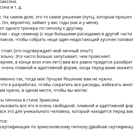
риксона.
она и т. д.
. На самом деле, это то самое решение (путь), которым прошел 
 Он, вероятно, займет у вас годы (как и у меня).
т одного тренера по гипнозу к другому.
ам – еще семинар (с еще большими расходами) в другой части с
поиске, чтобы собрать «еще один недостающий кусочек головол
о стоит (это подтверждает мой личный опыт!)
тельно. Это часто больше запутывает, чем проясняет.
 вернее, в конце всех этих лет!) вам все равно придется разобра
 очень плавной и адаптивной форме, когда перед вами окажетс
 именно так, тогда мое Лучшее Решение вам не нужно.
 что я разработал, чтобы сократить все расходы, избежать мног
вам нужно, в одном месте, чтобы вы могли:
ты гипноза в стиле Эриксона
льзовать все это в очень свободной, плавной и адаптивной фо
се это для уникального человека, который находится перед ва
тся:
сертификация по эриксоновскому гипнозу (двойная сертификац