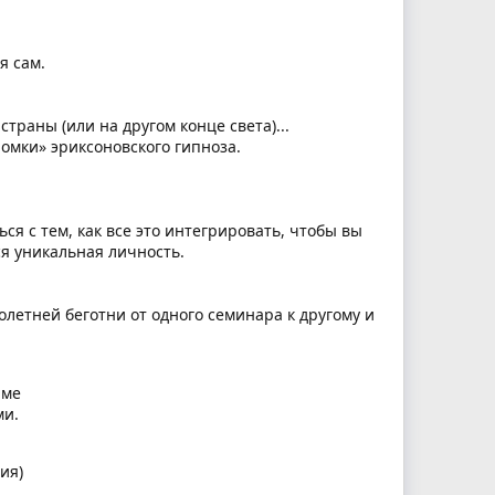
я сам.
траны (или на другом конце света)...
омки» эриксоновского гипноза.
ться с тем, как все это интегрировать, чтобы вы
я уникальная личность.
олетней беготни от одного семинара к другому и
рме
ми.
ия)