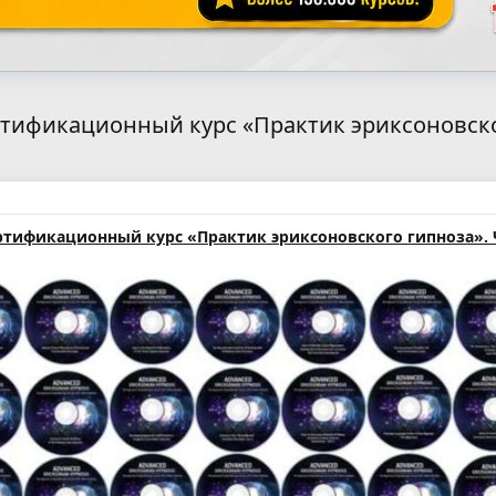
тификационный курс «Практик эриксоновского
тификационный курс «Практик эриксоновского гипноза». Ча