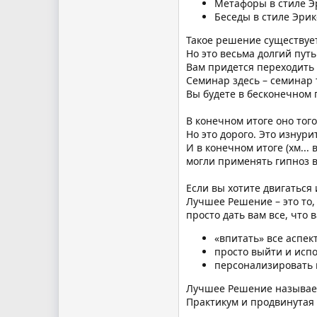
Метафоры в стиле Э
Беседы в стиле Эрикс
Такое решение существует
Но это весьма долгий путь.
Вам придется переходить о
Семинар здесь – семинар т
Вы будете в бесконечном 
В конечном итоге оно тог
Но это дорого. Это изнури
И в конечном итоге (хм...
могли применять гипноз в
Если вы хотите двигаться
Лучшее Решение – это то,
просто дать вам все, что 
«впитать» все аспек
просто выйти и испо
персонализировать в
Лучшее Решение называе
Практикум и продвинутая 