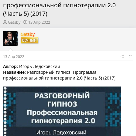
профессиональной гипнотерапии 2.0
(Часть 5) (2017)
А
Д
Gatsby
13 Апр 2022
в
а
т
т
Gatsby
о
а
ВЕЧНЫЙ
р
н
т
а
е
ч
13 Апр 2022
#1
м
а
ы
л
Автор:
Игорь Ледоховский
а
Название:
Разговорный гипноз: Программа
профессиональной гипнотерапии 2.0 (Часть 5) (2017)