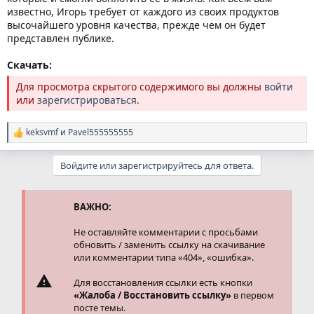
известно, Игорь требует от каждого из своих продуктов
высочайшего уровня качества, прежде чем он будет
представлен публике.
Скачать:
Для просмотра скрытого содержимого вы должны
войти
или
зарегистрироваться
.
keksvmf
и
Pavel555555555
Р
е
а
Войдите или зарегистрируйтесь для ответа.
к
ц
и
и
ВАЖНО:
:
Не оставляйте комментарии с просьбами
обновить / заменить ссылку на скачивание
или комментарии типа «404», «ошибка».
Для восстановления ссылки есть кнопки
«Жалоба / Восстановить ссылку»
в первом
посте темы.