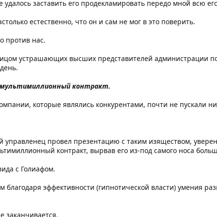
 удалось заставить его продекламировать передо мной всю его
астолько естественно, что он и сам не мог в это поверить.
о против нас.
лицом устрашающих высших представителей администрации по
день.
н мультимиллионный контракт.
 компании, которые являлись конкурентами, почти не пускали ни
ой управленец провел презентацию с таким изяществом, увере
льтимиллионный контракт, вырвав его из-под самого носа боль
вида с Голиафом.
м благодаря эффективности (гипнотической власти) умения раз
не заканчивается.