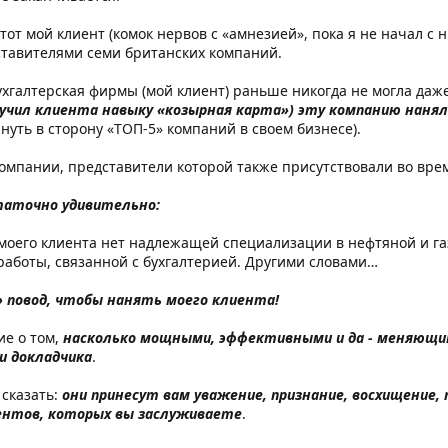
этот мой клиент (комок нервов с «амнезией», пока я не начал с
тавителями семи британских компаний.
ухгалтерская фирмы (мой клиент) раньше никогда не могла даж
научил клиента навыку «козырная карта») эту компанию нанял
нуть в сторону «ТОП-5» компаний в своем бизнесе).
компании, представители которой также присутствовали во вре
таточно удивительно:
у моего клиента нет надлежащей специализации в нефтяной и га
 работы, связанной с бухгалтерией. Другими словами…
» повод, чтобы нанять моего клиента!
ие о том,
насколько мощными, эффективными и да - меняющи
и докладчика
.
 сказать:
они принесут вам уважение, признание, восхищение,
иентов, которых вы заслуживаете
.