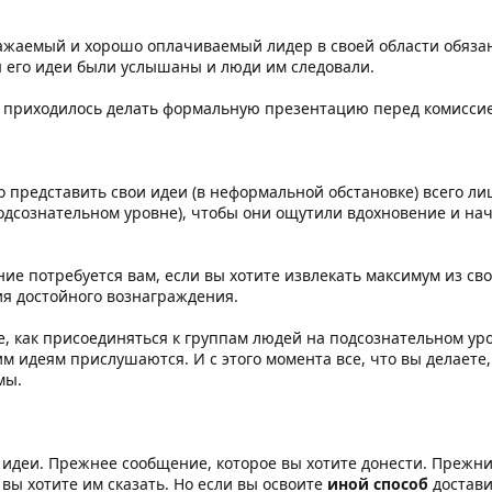
жаемый и хорошо оплачиваемый лидер в своей области обязан
бы его идеи были услышаны и люди им следовали.
е приходилось делать формальную презентацию перед комиссие
 представить свои идеи (в неформальной обстановке) всего ли
подсознательном уровне), чтобы они ощутили вдохновение и н
ие потребуется вам, если вы хотите извлекать максимум из св
ия достойного вознаграждения.
те, как присоединяться к группам людей на подсознательном ур
шим идеям прислушаются. И с этого момента все, что вы делаете
мы.
 идеи. Прежнее сообщение, которое вы хотите донести. Прежний
 вы хотите им сказать. Но если вы освоите
иной способ
достави