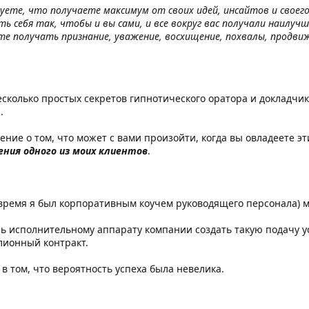
уете, что получаете максимум от своих идей, инсайтов и своег
 себя так, чтобы и вы сами, и все вокруг вас получали наилуч
ете получать признание, уважение, восхищение, похвалы, продвиж
есколько простых секретов гипнотического оратора и докладчика
.
ение о том, что может с вами произойти, когда вы овладеете э
ния одного из моих клиентов
.
о время я был корпоративным коучем руководящего персонала) 
 исполнительному аппарату компании создать такую подачу усл
лионный контракт.
в том, что вероятность успеха была невелика.