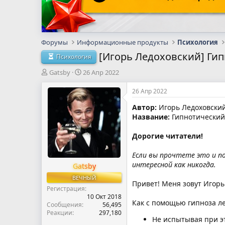
Форумы
Информационные продукты
Психология
[Игорь Ледоховский] Гип
Психология
А
Д
Gatsby
26 Апр 2022
в
а
т
т
26 Апр 2022
о
а
Автор:
Игорь Ледоховски
р
н
Название:
Гипнотический 
т
а
е
ч
м
а
Дорогие читатели!
ы
л
а
Если вы прочтете это и п
интересной как никогда.
Gatsby
ВЕЧНЫЙ
Привет! Меня зовут Игорь
Регистрация
10 Окт 2018
Как с помощью гипноза л
Сообщения
56,495
Реакции
297,180
Не испытывая при э