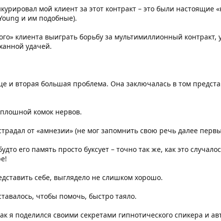
курировал мой клиент за этот контракт – это были настоящие «
 Young и им подобные).
ого» клиента выиграть борьбу за мультимиллионный контракт, у
ханной удачей.
еще и вторая большая проблема. Она заключалась в том предс
 сплошной комок нервов.
страдал от «амнезии» (не мог запомнить свою речь далее перв
удто его память просто буксует – точно так же, как это случал
е!
редставить себе, выглядело не слишком хорошо.
ставалось, чтобы помочь, быстро таяло.
 как я поделился своими секретами гипнотического спикера и а