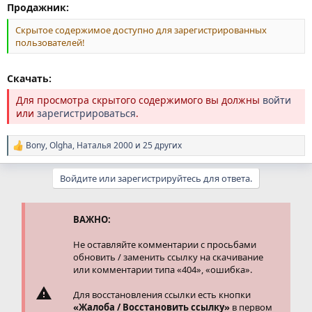
Продажник:
Скрытое содержимое доступно для зарегистрированных
пользователей!
Скачать:
Для просмотра скрытого содержимого вы должны
войти
или
зарегистрироваться
.
Bony
,
Olgha
,
Наталья 2000
и 25 других
Р
е
а
Войдите или зарегистрируйтесь для ответа.
к
ц
и
и
ВАЖНО:
:
Не оставляйте комментарии с просьбами
обновить / заменить ссылку на скачивание
или комментарии типа «404», «ошибка».
Для восстановления ссылки есть кнопки
«Жалоба / Восстановить ссылку»
в первом