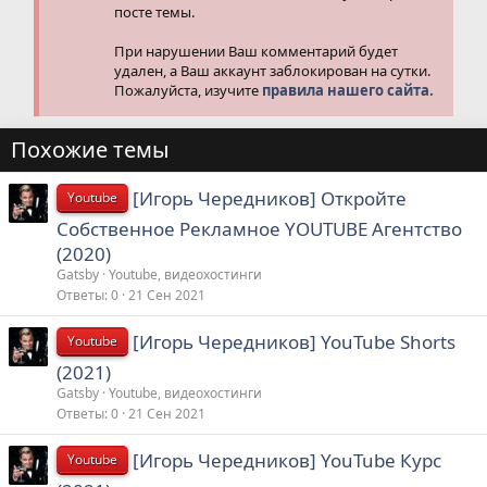
посте темы.
При нарушении Ваш комментарий будет
удален, а Ваш аккаунт заблокирован на сутки.
Пожалуйста, изучите
правила нашего сайта.
Похожие темы
[Игорь Чередников] Откройте
Youtube
Собственное Рекламное YOUTUBE Агентство
(2020)
Gatsby
Youtube, видеохостинги
Ответы
0
21 Сен 2021
[Игорь Чередников] YouTube Shorts
Youtube
(2021)
Gatsby
Youtube, видеохостинги
Ответы
0
21 Сен 2021
[Игорь Чередников] YouTube Курс
Youtube