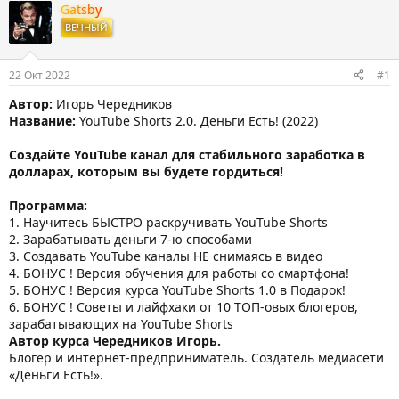
т
т
г
Gatsby
о
а
и
ВЕЧНЫЙ
р
н
т
а
е
ч
22 Окт 2022
#1
м
а
ы
л
Автор:
Игорь Чередников
а
Название:
YouTube Shorts 2.0. Деньги Есть! (2022)
Создайте YouTube канал для стабильного заработка в
долларах, которым вы будете гордиться!
Программа:
1. Научитесь БЫСТРО раскручивать YouTube Shorts
2. Зарабатывать деньги 7-ю способами
3. Создавать YouTube каналы НЕ снимаясь в видео
4. БОНУС ! Версия обучения для работы со смартфона!
5. БОНУС ! Версия курса YouTube Shorts 1.0 в Подарок!
6. БОНУС ! Советы и лайфхаки от 10 ТОП-овых блогеров,
зарабатывающих на YouTube Shorts
Автор курса Чередников Игорь.
Блогер и интернет-предприниматель. Создатель медиасети
«Деньги Есть!».