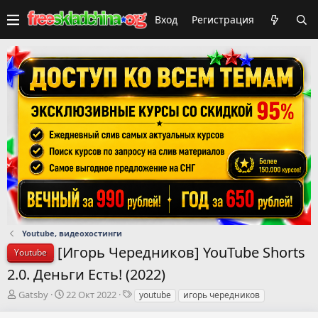
Вход
Регистрация
Youtube, видеохостинги
[Игорь Чередников] YouTube Shorts
Youtube
2.0. Деньги Есть! (2022)
А
Д
Т
Gatsby
22 Окт 2022
youtube
игорь чередников
в
а
е