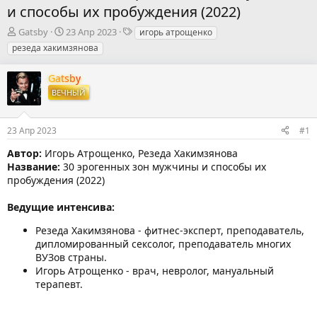
и способы их пробуждения (2022)
А
Д
Т
Gatsby
23 Апр 2023
игорь атрощенко
в
а
е
резеда хакимзянова
т
т
г
о
а
и
Gatsby
р
н
ВЕЧНЫЙ
т
а
е
ч
м
а
23 Апр 2023
#1
ы
л
а
Автор:
Игорь Атрощенко, Резеда Хакимзянова
Название:
30 эрогенных зон мужчины и способы их
пробуждения (2022)
Ведущие интенсива:
Резеда Хакимзянова - фитнес-эксперт, преподаватель,
дипломированный сексолог, преподаватель многих
ВУЗов страны.
Игорь Атрощенко - врач, невролог, мануальный
терапевт.