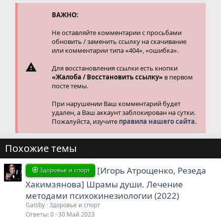
и
и
ВАЖНО:
:
Не оставляйте комментарии с просьбами
обновить / заменить ссылку на скачивание
или комментарии типа «404», «ошибка».
Для восстановления ссылки есть кнопки
«Жалоба / Восстановить ссылку»
в первом
посте темы.
При нарушении Ваш комментарий будет
удален, а Ваш аккаунт заблокирован на сутки.
Пожалуйста, изучите
правила нашего сайта.
Похожие темы
[Игорь Атрощенко, Резеда
Здоровье и спорт
Хакимзянова] Шрамы души. Лечение
методами психокинезиологии (2022)
Gatsby
Здоровье и спорт
Ответы
0
30 Май 2023