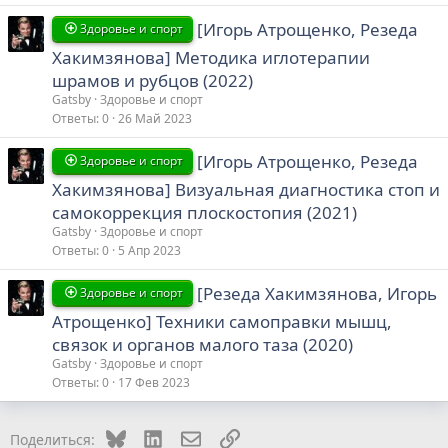
[Игорь Атрощенко, Резеда
Здоровье и спорт
Хакимзянова] Методика иглотерапии
шрамов и рубцов (2022)
Gatsby
Здоровье и спорт
Ответы
0
26 Май 2023
[Игорь Атрощенко, Резеда
Здоровье и спорт
Хакимзянова] Визуальная диагностика стоп и
самокоррекция плоскостопия (2021)
Gatsby
Здоровье и спорт
Ответы
0
5 Апр 2023
[Резеда Хакимзянова, Игорь
Здоровье и спорт
Атрощенко] Техники самоправки мышц,
связок и органов малого таза (2020)
Gatsby
Здоровье и спорт
Ответы
0
17 Фев 2023
Bluesky
LinkedIn
Электронная почта
Ссылка
Поделиться: