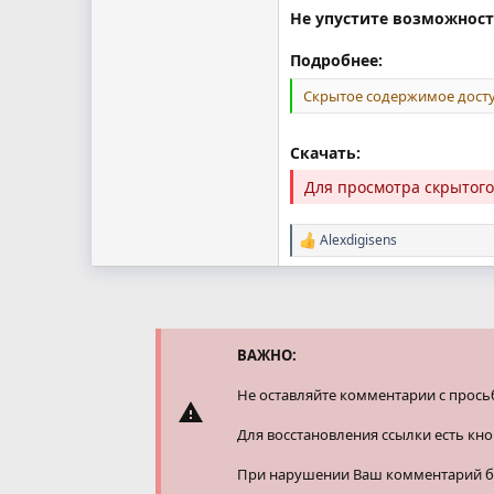
Не упустите возможност
Подробнее:
Скрытое содержимое досту
Скачать:
Для просмотра скрытог
Alexdigisens
Р
е
а
к
ц
и
и
ВАЖНО:
:
Не оставляйте комментарии с прось
Для восстановления ссылки есть кн
При нарушении Ваш комментарий буд