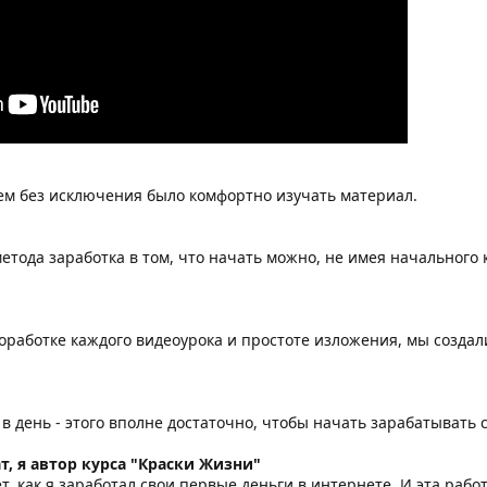
ем без исключения было комфортно изучать материал.
тода заработка в том, что начать можно, не имея начального ка
работке каждого видеоурока и простоте изложения, мы создал
 в день - этого вполне достаточно, чтобы начать зарабатывать 
т, я автор курса "Краски Жизни"
т, как я заработал свои первые деньги в интернете. И эта рабо