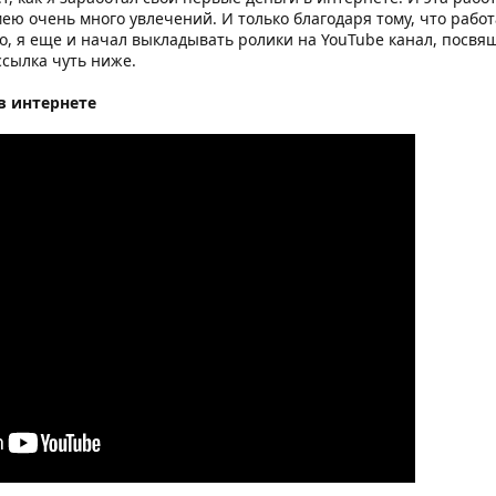
мею очень много увлечений. И только благодаря тому, что работ
о, я еще и начал выкладывать ролики на YouTube канал, посвя
ссылка чуть ниже.
в интернете