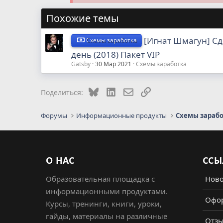
Похожие темы
[Игнат Шмагун] Сд
Схемы заработка
день (2018) Пакет VIP
Gatsby
30 Мар 2021
Схемы заработка
Bluesky
LinkedIn
Электронная почта
Ссылка
Поделиться:
Форумы
Информационные продукты
Схемы зараб
О НАС
ССЫ
Образовательная площадка с
Ново
информационными продуктами.
Офор
Курсы, тренинги, книги, уроки,
гайды, материалы на различные
Отз