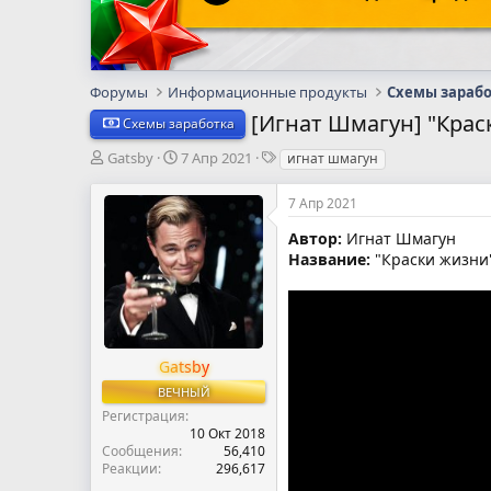
Форумы
Информационные продукты
Схемы зараб
[Игнат Шмагун] "Крас
Схемы заработка
А
Д
Т
Gatsby
7 Апр 2021
игнат шмагун
в
а
е
т
т
г
7 Апр 2021
о
а
и
р
н
Автор:
Игнат Шмагун
т
а
Название:
"Краски жизни"
е
ч
м
а
ы
л
а
Gatsby
ВЕЧНЫЙ
Регистрация
10 Окт 2018
Сообщения
56,410
Реакции
296,617