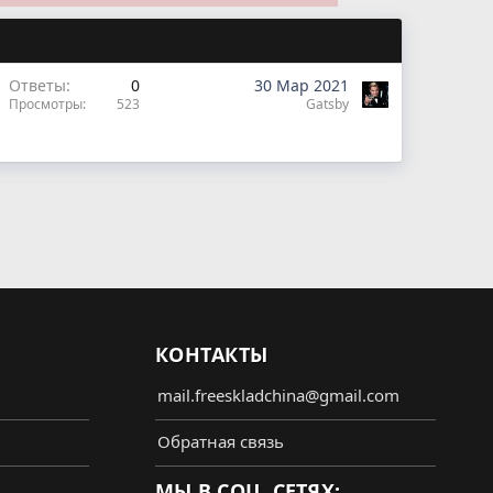
Ответы
0
30 Мар 2021
Просмотры
523
Gatsby
КОНТАКТЫ
mail.freeskladchina@gmail.com
Обратная связь
МЫ В СОЦ. СЕТЯХ: