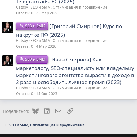
Telegram ads. БС (2025)
Gatsby
SEO и SMM, Оптимизация и продвижение
Ответы
0
25 Мар 2026
[Григорий Смирнов] Курс по
SEO и SMM
накрутке ПФ (2025)
Gatsby
SEO и SMM, Оптимизация и продвижение
Ответы
0
4 Мар 2026
[Иван Смирнов] Как
SEO и SMM
маркетологу, SEO-специалисту или владельцу
маркетингового агентства вырасти в доходе в
2 раза и освободить личное время (2023)
Gatsby
SEO и SMM, Оптимизация и продвижение
Ответы
0
14 Окт 2023
Bluesky
LinkedIn
Электронная почта
Ссылка
Поделиться:
SEO и SMM, Оптимизация и продвижение