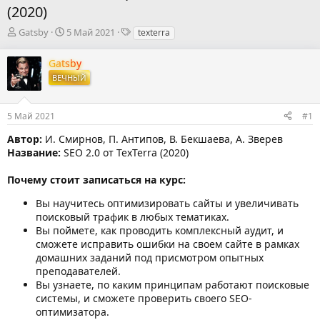
(2020)
А
Д
Т
Gatsby
5 Май 2021
texterra
в
а
е
т
т
г
Gatsby
о
а
и
ВЕЧНЫЙ
р
н
т
а
е
ч
5 Май 2021
#1
м
а
ы
л
Автор:
И. Смирнов, П. Антипов, В. Бекшаева, А. Зверев
а
Название:
SEO 2.0 от TexTerra (2020)
Почему стоит записаться на курс:
Вы научитесь оптимизировать сайты и увеличивать
поисковый трафик в любых тематиках.
Вы поймете, как проводить комплексный аудит, и
сможете исправить ошибки на своем сайте в рамках
домашних заданий под присмотром опытных
преподавателей.
Вы узнаете, по каким принципам работают поисковые
системы, и сможете проверить своего SEO-
оптимизатора.