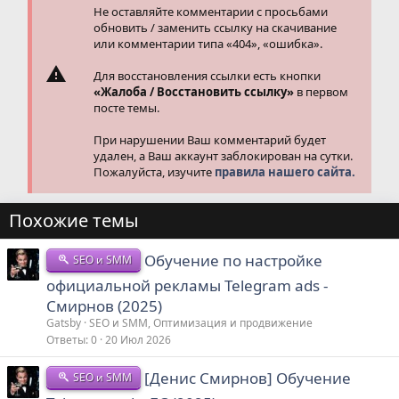
Не оставляйте комментарии с просьбами
обновить / заменить ссылку на скачивание
или комментарии типа «404», «ошибка».
Для восстановления ссылки есть кнопки
«Жалоба / Восстановить ссылку»
в первом
посте темы.
При нарушении Ваш комментарий будет
удален, а Ваш аккаунт заблокирован на сутки.
Пожалуйста, изучите
правила нашего сайта.
Похожие темы
Обучение по настройке
SEO и SMM
официальной рекламы Telegram ads -
Смирнов (2025)
Gatsby
SEO и SMM, Оптимизация и продвижение
Ответы
0
20 Июл 2026
[Денис Смирнов] Обучение
SEO и SMM