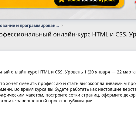
Администрирование и программирование
фессиональный онлайн‑курс HTML и CSS. Уров
ый онлайн‑курс HTML и CSS. Уровень 1 (20 января — 22 марта
, кто хочет сменить профессию и стать высокооплачиваемым п
емени. Во время курса вы будете работать как настоящие верс
графическим макетом, построите сетки страниц, оформите деко
готовите завершённый проект к публикации.