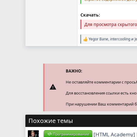
Скачать:
Для просмотра скрытог
Yegor Bane
,
intercooling
и
J
Р
е
а
к
ц
и
и
ВАЖНО:
:
Не оставляйте комментарии с прось
Для восстановления ссылки есть кн
При нарушении Ваш комментарий буд
Похожие темы
[HTML Academy] 
Программирование