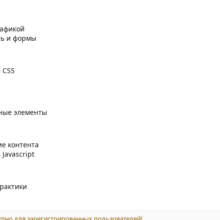
рафикой
ть и формы
в CSS
вные элементы
ие контента
 Javascript
практики
пно для зарегистрированных пользователей!