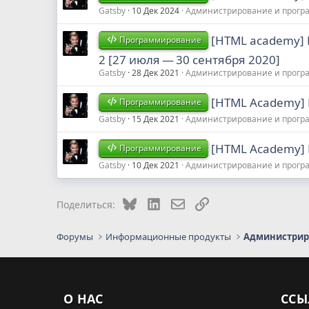
Gatsby
10 Дек 2024
Администрирование и прогр
[HTML academy] 
Программирование
2 [27 июля — 30 сентября 2020]
Gatsby
28 Дек 2021
Администрирование и прогр
[HTML Academy] 
Программирование
Gatsby
15 Дек 2021
Администрирование и прогр
[HTML Academy] 
Программирование
Gatsby
10 Дек 2021
Администрирование и прогр
Bluesky
LinkedIn
Электронная почта
Ссылка
Поделиться:
Форумы
Информационные продукты
О НАС
ССЫ