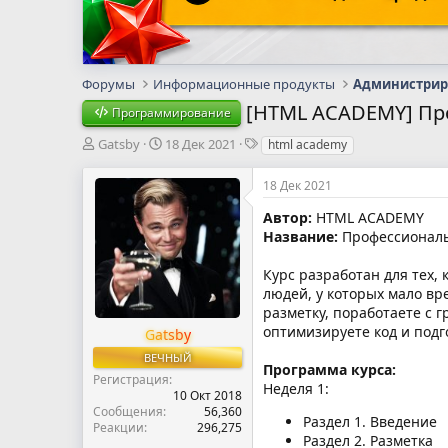
Форумы
Информационные продукты
[HTML ACADEMY] Про
Программирование
А
Д
Т
Gatsby
18 Дек 2021
html academy
в
а
е
т
т
г
18 Дек 2021
о
а
и
р
н
Автор:
HTML ACADEMY
т
а
Название:
Профессиональн
е
ч
м
а
Курс разработан для тех
ы
л
людей, у которых мало вр
а
разметку, поработаете с 
оптимизируете код и под
Gatsby
ВЕЧНЫЙ
Программа курса:
Регистрация
Неделя 1:
10 Окт 2018
Сообщения
56,360
Раздел 1. Введение
Реакции
296,275
Раздел 2. Разметка