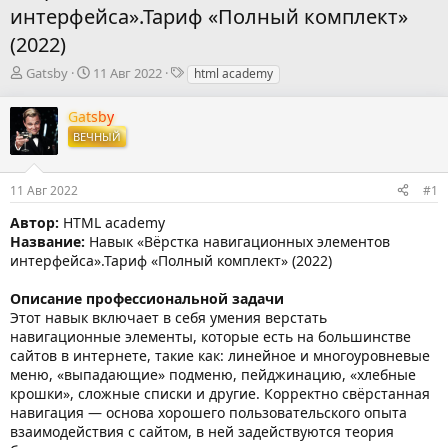
интерфейса».Тариф «Полный комплект»
(2022)
А
Д
Т
Gatsby
11 Авг 2022
html academy
в
а
е
т
т
г
Gatsby
о
а
и
ВЕЧНЫЙ
р
н
т
а
е
ч
11 Авг 2022
#1
м
а
ы
л
Автор:
HTML academy
а
Название:
Навык «Вёрстка навигационных элементов
интерфейса».Тариф «Полный комплект» (2022)
Описание профессиональной задачи
Этот навык включает в себя умения верстать
навигационные элементы, которые есть на большинстве
сайтов в интернете, такие как: линейное и многоуровневые
меню, «выпадающие» подменю, пейджинацию, «хлебные
крошки», сложные списки и другие. Корректно свёрстанная
навигация — основа хорошего пользовательского опыта
взаимодействия с сайтом, в ней задействуются теория