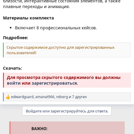
близости, интерактивные состояния элементов, а также
плавные переходы и анимация.
Материалы комплекта
Включает 8 профессиональных кейсов.
Подробнее:
Скрытое содержимое доступно для зарегистрированных
пользователей!
Скачать:
Для просмотра скрытого содержимого вы должны
войти
или
зарегистрироваться
.
edwardguard
,
amanat966
,
ndserg
и 7 других
Р
е
а
Войдите или зарегистрируйтесь для ответа.
к
ц
и
и
ВАЖНО:
: