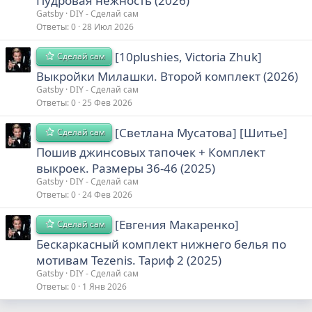
Пудровая нежность (2026)
Gatsby
DIY - Сделай сам
Ответы
0
28 Июл 2026
[10plushies, Victoria Zhuk]
Сделай сам
Выкройки Милашки. Второй комплект (2026)
Gatsby
DIY - Сделай сам
Ответы
0
25 Фев 2026
[Светлана Мусатова] [Шитье]
Сделай сам
Пошив джинсовых тапочек + Комплект
выкроек. Размеры 36-46 (2025)
Gatsby
DIY - Сделай сам
Ответы
0
24 Фев 2026
[Евгения Макаренко]
Сделай сам
Бескаркасный комплект нижнего белья по
мотивам Tezenis. Тариф 2 (2025)
Gatsby
DIY - Сделай сам
Ответы
0
1 Янв 2026