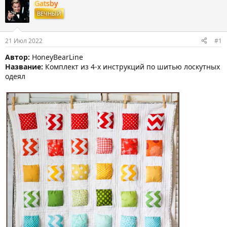
т
т
Gatsby
о
а
ВЕЧНЫЙ
р
н
т
а
е
ч
21 Июл 2022
#1
м
а
ы
л
Автор:
HoneyBearLine
а
Название:
Комплект из 4-х инструкций по шитью лоскутных
одеял