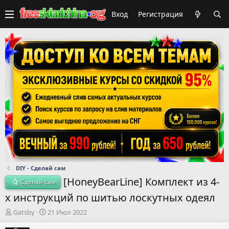
Вход
Регистрация
DIY - Сделай сам
[HoneyBearLine] Комплект из 4-
Сделай сам
х инструкций по шитью лоскутных одеял
А
Д
Gatsby
21 Июл 2022
в
а