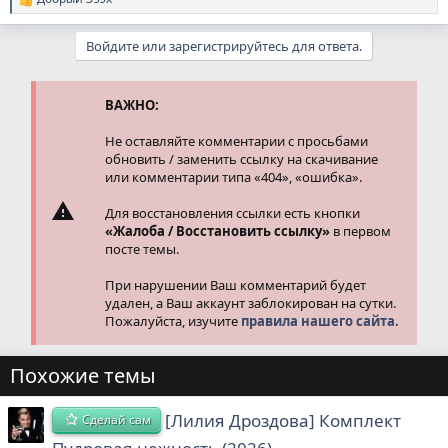
Р
е
а
Войдите или зарегистрируйтесь для ответа.
к
ц
и
и
ВАЖНО:
:
Не оставляйте комментарии с просьбами
обновить / заменить ссылку на скачивание
или комментарии типа «404», «ошибка».
Для восстановления ссылки есть кнопки
«Жалоба / Восстановить ссылку»
в первом
посте темы.
При нарушении Ваш комментарий будет
удален, а Ваш аккаунт заблокирован на сутки.
Пожалуйста, изучите
правила нашего сайта.
Похожие темы
[Лилия Дроздова] Комплект
Сделай сам