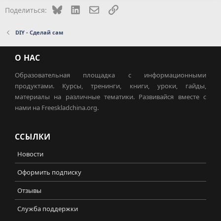
Bluesky
LinkedIn
Электронная почта
Ссылка
Поделиться:
DIY - Сделай сам
О НАС
Образовательная площадка с информационными
продуктами. Курсы, тренинги, книги, уроки, гайды,
материалы на различные тематики. Развивайся вместе с
нами на Freeskladchina.org.
ССЫЛКИ
Новости
Оформить подписку
Отзывы
Служба поддержки