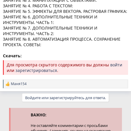
ЗАНЯТИЕ № 3. МАНИПУЛЯЦИИ С ОБЪЕКТАМИ:
ЗАНЯТИЕ № 4. РАБОТА С ТЕКСТОМ:
ЗАНЯТИЕ № 5. ЭФФЕКТЫ ДЛЯ ВЕКТОРА. РАСТРОВАЯ ГРАФИКА:
ЗАНЯТИЕ № 6. ДОПОЛНИТЕЛЬНЫЕ ТЕХНИКИ И
ИНСТРУМЕНТЫ. ЧАСТЬ 1:
ЗАНЯТИЕ № 7. ДОПОЛНИТЕЛЬНЫЕ ТЕХНИКИ И
ИНСТРУМЕНТЫ. ЧАСТЬ 2:
ЗАНЯТИЕ № 8. АВТОМАТИЗАЦИЯ ПРОЦЕССА. СОХРАНЕНИЕ
ПРОЕКТА. СОВЕТЫ:
Скачать:
Для просмотра скрытого содержимого вы должны
войти
или
зарегистрироваться
.
Маня154
Р
е
а
Войдите или зарегистрируйтесь для ответа.
к
ц
и
и
ВАЖНО:
:
Не оставляйте комментарии с просьбами
обновить / заменить ссылку на скачивание