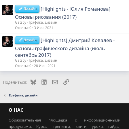
[Highlights - Юлия Романова]
Дизайн
Основы рисования (2017)
Gatsby
Графика, дизайн
Ответы
0
3 Июл 2021
[Highlights] Дмитрий Ковалев -
Дизайн
Основы графического дизайна (июль-
сентябрь 2017)
Gatsby
Графика, дизайн
Ответы
0
28 Июн 2021
Bluesky
LinkedIn
Электронная почта
Ссылка
Поделиться:
Графика, дизайн
О НАС
Образовательная площадка с информационными
продуктами. Курсы, тренинги, книги, уроки, гайды,