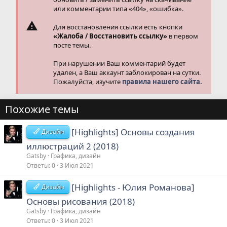
или комментарии типа «404», «ошибка».
Для восстановления ссылки есть кнопки
«Жалоба / Восстановить ссылку»
в первом
посте темы.
При нарушении Ваш комментарий будет
удален, а Ваш аккаунт заблокирован на сутки.
Пожалуйста, изучите
правила нашего сайта.
Похожие темы
[Highlights] Основы создания
Дизайн
иллюстраций 2 (2018)
Gatsby
Графика, дизайн
Ответы
0
3 Июл 2021
[Highlights - Юлия Романова]
Дизайн
Основы рисования (2018)
Gatsby
Графика, дизайн
Ответы
0
3 Июл 2021