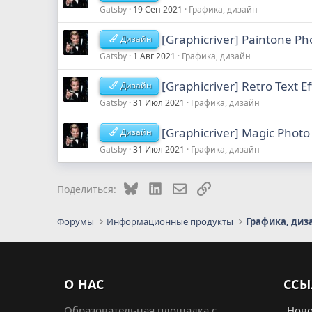
Gatsby
19 Сен 2021
Графика, дизайн
[Graphicriver] Paintone Ph
Дизайн
Gatsby
1 Авг 2021
Графика, дизайн
[Graphicriver] Retro Text Ef
Дизайн
Gatsby
31 Июл 2021
Графика, дизайн
[Graphicriver] Magic Photo
Дизайн
Gatsby
31 Июл 2021
Графика, дизайн
Bluesky
LinkedIn
Электронная почта
Ссылка
Поделиться:
Форумы
Информационные продукты
Графика, диз
О НАС
ССЫ
Образовательная площадка с
Ново