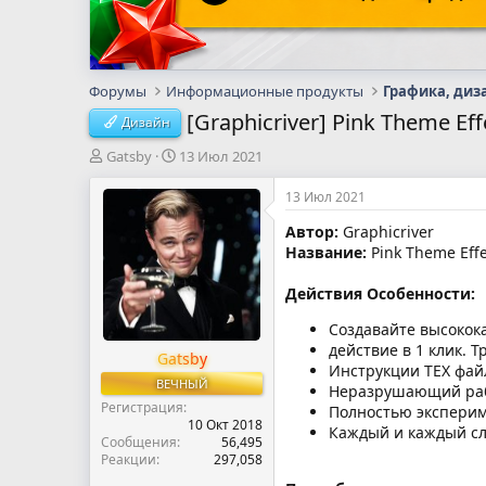
Форумы
Информационные продукты
Графика, диз
[Graphicriver] Pink Theme Eff
Дизайн
А
Д
Gatsby
13 Июл 2021
в
а
т
т
13 Июл 2021
о
а
Автор:
Graphicriver
р
н
Название:
Pink Theme Effec
т
а
е
ч
м
а
Действия Особенности:
ы
л
Создавайте высокок
а
действие в 1 клик. 
Gatsby
Инструкции TEX фай
ВЕЧНЫЙ
Неразрушающий рабо
Регистрация
Полностью эксперим
10 Окт 2018
Каждый и каждый сл
Сообщения
56,495
Реакции
297,058