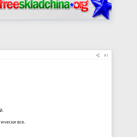
#1
й.
ически все.