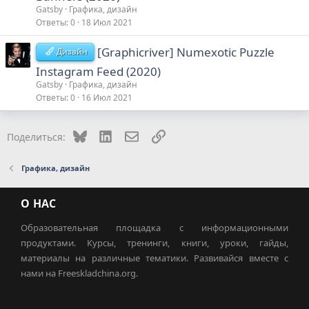
Gatsby
Графика, дизайн
Ответы
0
18 Июл 2021
[Graphicriver] Numexotic Puzzle
Дизайн
Instagram Feed (2020)
Gatsby
Графика, дизайн
Ответы
0
16 Июл 2021
Bluesky
LinkedIn
Электронная почта
Ссылка
Поделиться:
Графика, дизайн
О НАС
Образовательная площадка с информационными
продуктами. Курсы, тренинги, книги, уроки, гайды,
материалы на различные тематики. Развивайся вместе с
нами на Freeskladchina.org.