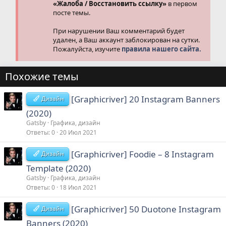
«Жалоба / Восстановить ссылку»
в первом
посте темы.
При нарушении Ваш комментарий будет
удален, а Ваш аккаунт заблокирован на сутки.
Пожалуйста, изучите
правила нашего сайта.
Похожие темы
[Graphicriver] 20 Instagram Banners
Дизайн
(2020)
Gatsby
Графика, дизайн
Ответы
0
20 Июл 2021
[Graphicriver] Foodie – 8 Instagram
Дизайн
Template (2020)
Gatsby
Графика, дизайн
Ответы
0
18 Июл 2021
[Graphicriver] 50 Duotone Instagram
Дизайн
Banners (2020)