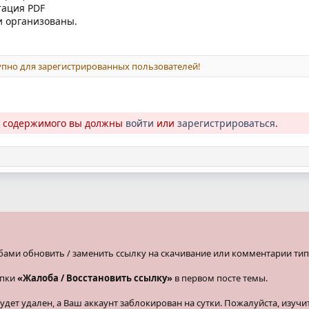
тация PDF
и организованы.
пно для зарегистрированных пользователей!
о содержимого вы должны
войти
или
зарегистрироваться
.
бами обновить / заменить ссылку на скачивание или комментарии тип
опки
«Жалоба / Восстановить ссылку»
в первом посте темы.
ет удален, а Ваш аккаунт заблокирован на сутки. Пожалуйста, изучи