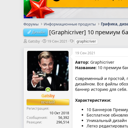
Форумы
Информационные продукты
Графика, диз
[Graphicriver] 10 премиум 
Дизайн
А
Д
Т
Gatsby
19 Сен 2021
graphicriver
в
а
е
т
т
г
19 Сен 2021
о
а
и
р
н
Автор:
Graphicriver
т
а
Название:
10 премиум ба
е
ч
м
а
Современный и простой, 
ы
л
дизайном. Все файлы обо
а
баннер историю для себя.
Gatsby
Характеристики:
ВЕЧНЫЙ
Регистрация
10 Баннеров Преми
10 Окт 2018
Бесплатное обновле
Сообщения
56,392
Уникальный дизайн
Реакции
296,514
Легко редактировать