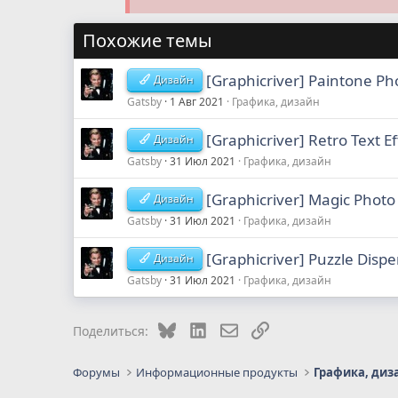
Похожие темы
[Graphicriver] Paintone Ph
Дизайн
Gatsby
1 Авг 2021
Графика, дизайн
[Graphicriver] Retro Text Ef
Дизайн
Gatsby
31 Июл 2021
Графика, дизайн
[Graphicriver] Magic Photo
Дизайн
Gatsby
31 Июл 2021
Графика, дизайн
[Graphicriver] Puzzle Disp
Дизайн
Gatsby
31 Июл 2021
Графика, дизайн
Bluesky
LinkedIn
Электронная почта
Ссылка
Поделиться:
Форумы
Информационные продукты
Графика, диз