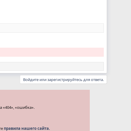
Войдите или зарегистрируйтесь для ответа.
а «404», «ошибка».
те
правила нашего сайта.