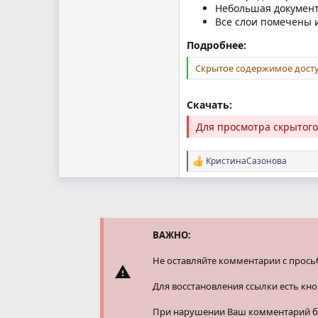
Небольшая докумен
Все слои помечены 
Подробнее:
Скрытое содержимое досту
Скачать:
Для просмотра скрытог
КристинаСазонова
Р
е
а
к
ц
и
и
ВАЖНО:
:
Не оставляйте комментарии с прось
Для восстановления ссылки есть кн
При нарушении Ваш комментарий буд