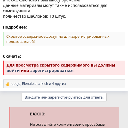
Данные материалы могут также использоваться для
самокоучинга.
Количество шаблонов: 10 штук.
Подробнее:
Скрытое содержимое доступно для зарегистрированных
пользователей!
Скачать:
Для просмотра скрытого содержимого вы должны
войти
или
зарегистрироваться
.
lopejo
,
Elenalola
,
a-k-ch
и 4 других
Р
е
а
Войдите или зарегистрируйтесь для ответа.
к
ц
и
и
ВАЖНО:
:
Не оставляйте комментарии с просьбами