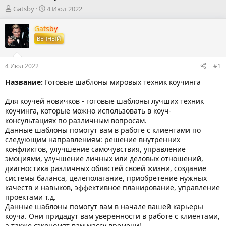
А
Д
Gatsby
4 Июл 2022
в
а
т
т
Gatsby
о
а
ВЕЧНЫЙ
р
н
т
а
е
ч
4 Июл 2022
#1
м
а
ы
л
Название:
Готовые шаблоны мировых техник коучинга
а
Для коучей новичков - готовые шаблоны лучших техник
коучинга, которые можно использовать в коуч-
консультациях по различным вопросам.
Данные шаблоны помогут вам в работе с клиентами по
следующим направлениям: решение внутренних
конфликтов, улучшение самочувствия, управление
эмоциями, улучшение личных или деловых отношений,
диагностика различных областей своей жизни, создание
системы баланса, целеполагание, приобретение нужных
качеств и навыков, эффективное планирование, управление
проектами т.д.
Данные шаблоны помогут вам в начале вашей карьеры
коуча. Они придадут вам уверенности в работе с клиентами,
а также сэкономят вам массу времени!