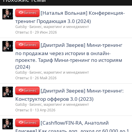
[Наталья Вольная] Конференция-
Бизнес
тренинг Продающая 3.0 (2024)
Gatsby
Бизнес, маркетинг и менеджмент
Ответы
0
29 Июн 2026
[Дмитрий Зверев] Мини-тренинг
Бизнес
по продажам через истории в онлайн-
проекте. Тариф Мини-тренинг по историям
(2024)
Gatsby
Бизнес, маркетинг и менеджмент
Ответы
0
26 Май 2026
[Дмитрий Зверев] Мини-тренинг:
Бизнес
Конструктор офферов 3.0 (2023)
Gatsby
Бизнес, маркетинг и менеджмент
Ответы
0
13 Апр 2026
[Cashflow/FIN-RA, Анатолий
Бизнес
Елисеев] Как создать доп. доход от 60 000 до 1