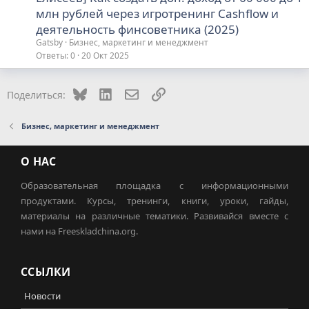
млн рублей через игротренинг Cashflow и
деятельность финсоветника (2025)
Gatsby
Бизнес, маркетинг и менеджмент
Ответы
0
20 Окт 2025
Bluesky
LinkedIn
Электронная почта
Ссылка
Поделиться:
Бизнес, маркетинг и менеджмент
О НАС
Образовательная площадка с информационными
продуктами. Курсы, тренинги, книги, уроки, гайды,
материалы на различные тематики. Развивайся вместе с
нами на Freeskladchina.org.
ССЫЛКИ
Новости