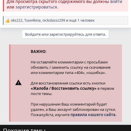
Для просмотра скрытого содержимого вы должны
войти
или
зарегистрироваться
.
oks222
,
Tuse4kina
,
nickolasss299
и ещё 1 человек
Р
е
а
Войдите или зарегистрируйтесь для ответа.
к
ц
и
и
ВАЖНО:
:
Не оставляйте комментарии с просьбами
обновить / заменить ссылку на скачивание
или комментарии типа «404», «ошибка».
Для восстановления ссылки есть кнопки
«Жалоба / Восстановить ссылку»
в первом
посте темы.
При нарушении Ваш комментарий будет
удален, а Ваш аккаунт заблокирован на сутки.
Пожалуйста, изучите
правила нашего сайта.
Похожие темы