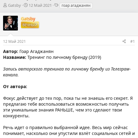
А
Д
Т
Gatsby
12 Май 2021
гоар агаджанян
в
а
е
т
т
г
Gatsby
о
а
и
ВЕЧНЫЙ
р
н
т
а
е
ч
12 Май 2021
#1
м
а
ы
л
Автор:
Гоар Агаджанян
а
Название:
Тренинг по личному бренду (2019)
Запись авторского тренинга по личному бренду из Телеграм-
канала.
От автора:
Фокус действует до тех пор, пока ты не знаешь его секрет. Я
предлагаю тебе воспользоваться возможностью получить
эти уникальные знания РАНЬШЕ, чем это сделают твои
конкуренты.
Речь идет о правильно выбранной идее. Весь мир сейчас
понимает, насколько они упустили взлёт социальных сетей и