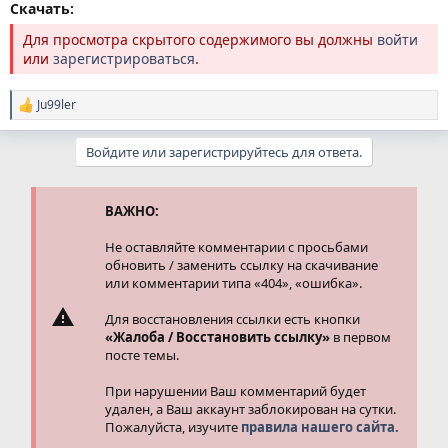
Скачать:
Для просмотра скрытого содержимого вы должны
войти
или
зарегистрироваться
.
Ju99ler
Р
е
а
Войдите или зарегистрируйтесь для ответа.
к
ц
и
и
ВАЖНО:
:
Не оставляйте комментарии с просьбами
обновить / заменить ссылку на скачивание
или комментарии типа «404», «ошибка».
Для восстановления ссылки есть кнопки
«Жалоба / Восстановить ссылку»
в первом
посте темы.
При нарушении Ваш комментарий будет
удален, а Ваш аккаунт заблокирован на сутки.
Пожалуйста, изучите
правила нашего сайта.