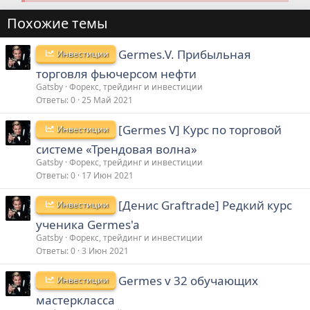
Похожие темы
Germes.V. Прибыльная
Инвестиции
торговля фьючерсом нефти
Gatsby
Форекс, трейдинг и инвестиции
Ответы
0
25 Май 2021
[Germes V] Курс по торговой
Инвестиции
системе «Трендовая волна»
Gatsby
Форекс, трейдинг и инвестиции
Ответы
0
17 Июн 2021
[Денис Graftrade] Редкий курс
Инвестиции
ученика Germes'a
Gatsby
Форекс, трейдинг и инвестиции
Ответы
0
3 Июн 2021
Germes v 32 обучающих
Инвестиции
мастеркласса