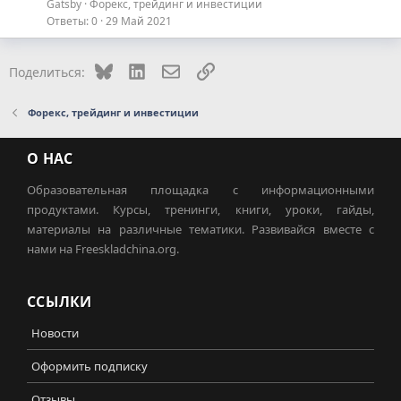
Gatsby
Форекс, трейдинг и инвестиции
Ответы
0
29 Май 2021
Bluesky
LinkedIn
Электронная почта
Ссылка
Поделиться:
Форекс, трейдинг и инвестиции
О НАС
Образовательная площадка с информационными
продуктами. Курсы, тренинги, книги, уроки, гайды,
материалы на различные тематики. Развивайся вместе с
нами на Freeskladchina.org.
ССЫЛКИ
Новости
Оформить подписку
Отзывы