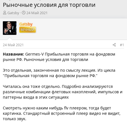
Рыночные условия для торговли
А
Д
Gatsby
24 Май 2021
в
а
т
т
Gatsby
о
а
ВЕЧНЫЙ
р
н
т
а
е
ч
24 Май 2021
#1
м
а
ы
л
Название:
Germes-V Прибыльная торговля на фондовом
а
рынке РФ. Рыночные условия для торговли
Это отдельная, законченная по смыслу лекция. Из цикла
"Прибыльная торговля на фондовом рынке РФ."
Читалась она тоже отдельно. Подробно анализируются
различные комбинации флетовых накоплений, импульсов и
паттерны входа в этих ситуациях
Cмотреть нужно каким нибудь flv плеером, тогда будет
картинка. Стандартный встроенный плеер видео не видит,
только звук.