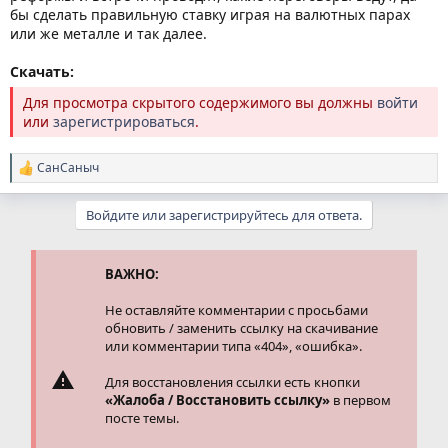
бы сделать правильную ставку играя на валютных парах
или же металле и так далее.
Скачать:
Для просмотра скрытого содержимого вы должны
войти
или
зарегистрироваться
.
СанСаныч
Р
е
а
Войдите или зарегистрируйтесь для ответа.
к
ц
и
и
ВАЖНО:
:
Не оставляйте комментарии с просьбами
обновить / заменить ссылку на скачивание
или комментарии типа «404», «ошибка».
Для восстановления ссылки есть кнопки
«Жалоба / Восстановить ссылку»
в первом
посте темы.