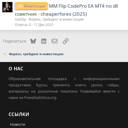
MM Flip CodePro EA MT4 no dll
Инвестиции
советник - cheaperforex (2025)
Gatsby
Форекс, трейдинг и инвестиции
Ответы
0
17 Дек 2025
Bluesky
LinkedIn
Электронная почта
Ссылка
Поделиться:
Форекс, трейдинг и инвестиции
О НАС
Образовательная площадка с информационными
продуктами. Курсы, тренинги, книги, уроки, гайды,
материалы на различные тематики. Развивайся вместе с
нами на Freeskladchina.org.
ССЫЛКИ
Новости