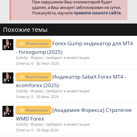
При нарушении Ваш комментарий будет
удален, а Ваш аккаунт заблокирован на сутки.
Пожалуйста, изучите
правила нашего сайта.
Похожие темы
Forex Gump индикатор для MT4
Инвестиции
- forexgump (2025)
Gatsby
Форекс, трейдинг и инвестиции
Ответы
0
30 Июн 2026
Индикатор SabaX Forex MT4 -
Инвестиции
ecomforex (2025)
Gatsby
Форекс, трейдинг и инвестиции
Ответы
0
30 Июн 2026
[Академия Форекса] Стратегия
Инвестиции
WMD Forex
Gatsby
Форекс, трейдинг и инвестиции
Ответы
0
28 Мар 2026