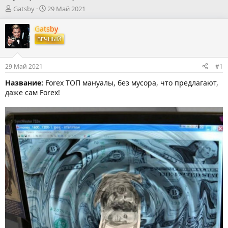
А
Д
Gatsby
29 Май 2021
в
а
т
т
Gatsby
о
а
ВЕЧНЫЙ
р
н
т
а
е
ч
29 Май 2021
#1
м
а
ы
л
Название:
Forex ТОП мануалы, без мусора, что предлагают,
а
даже сам Forex!